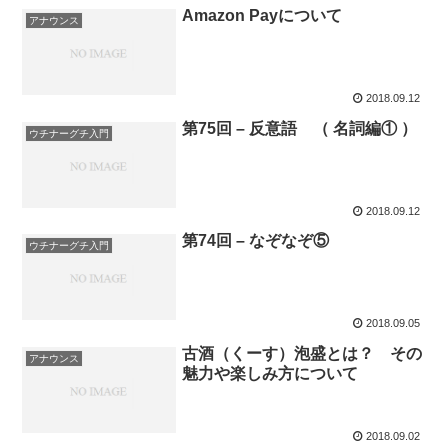
Amazon Payについて
アナウンス
2018.09.12
第75回 – 反意語 （ 名詞編① ）
ウチナーグチ入門
2018.09.12
第74回 – なぞなぞ⑤
ウチナーグチ入門
2018.09.05
古酒（くーす）泡盛とは？ その
アナウンス
魅力や楽しみ方について
2018.09.02