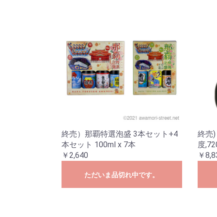
終売）那覇特選泡盛 3本セット+4
終売)
本セット 100ml x 7本
度,7
￥2,640
￥8,8
ただいま品切れ中です。