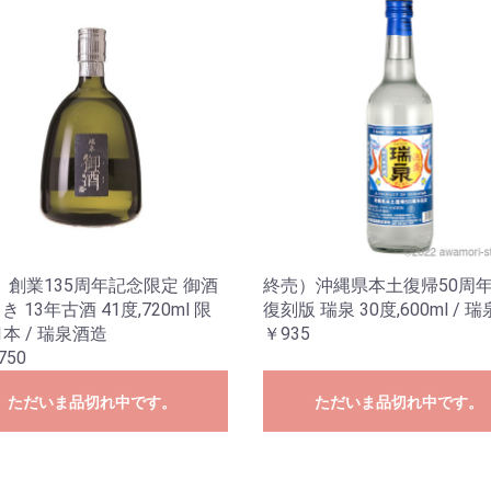
）創業135周年記念限定 御酒
終売）沖縄県本土復帰50周
さき 13年古酒 41度,720ml 限
復刻版 瑞泉 30度,600ml / 
1本 / 瑞泉酒造
￥935
750
ただいま品切れ中です。
ただいま品切れ中です。