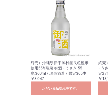
終売）沖縄県伊平屋村産長粒種米
終売
使用55%瑞泉 御酒 - うさき 55
- う
度,360ml / 瑞泉酒造 / 限定365本
定27
￥3,047
￥13,
ただいま品切れ中です。