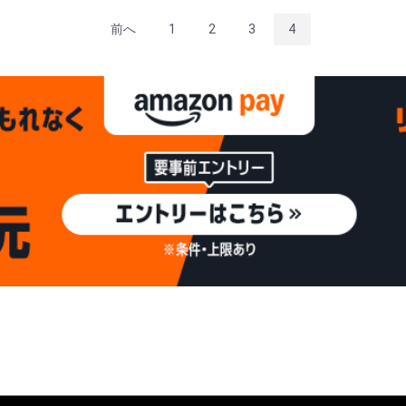
前へ
1
2
3
4