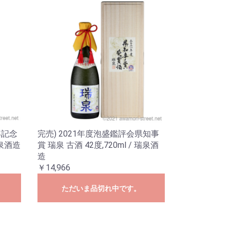
年記念
完売) 2021年度泡盛鑑評会県知事
瑞泉酒造
賞 瑞泉 古酒 42度,720ml / 瑞泉酒
造
￥14,966
ただいま品切れ中です。