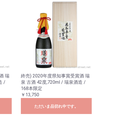
酒 瑞
終売) 2020年度県知事賞受賞酒 瑞
 /
泉 古酒 42度,720ml / 瑞泉酒造 /
168本限定
￥13,750
ただいま品切れ中です。