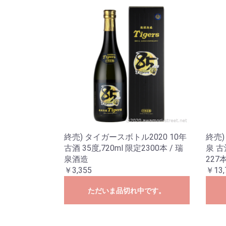
終売) タイガースボトル2020 10年
終売)
古酒 35度,720ml 限定2300本 / 瑞
泉 古酒
泉酒造
227
￥3,355
￥13,
ただいま品切れ中です。