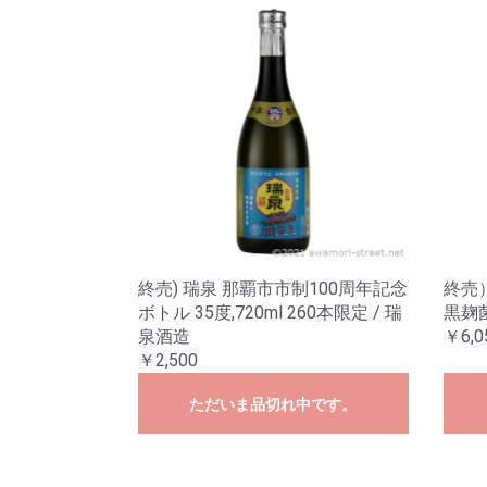
終売) 瑞泉 那覇市市制100周年記念
終売）
ボトル 35度,720ml 260本限定 / 瑞
黒麹菌
泉酒造
￥6,0
￥2,500
ただいま品切れ中です。