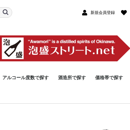
新規会員登録
アルコール度数で探す
酒造所で探す
価格帯で探す
46度以上
40〜45度
31〜39度
30度
26〜29度
25度
25度未満
本島北部エリア
本島中部エリア
那覇エリア
本島南部エリア
宮古島エリア
八重山エリア
その他離島エリア
製造・販売(泡盛以外
10,000円以上
5,000円〜9,999
3,000円〜4,999
2,000円〜2,999
1000円〜1,999
1000円未満
龍泉酒
やんば
今帰仁
山川酒
津嘉山
ヘリオ
恩納酒
松藤
金武酒
神村酒
比嘉酒
新里酒
北谷長
咲元酒
泰石酒
識名酒
瑞穂酒
沖縄県
瑞泉酒
津波古
久米仙
宮里酒
石川酒
忠孝酒
上原酒
まさひ
神谷酒
多良川
菊之露
宮の華
沖之光
千代泉
池間酒
渡久山
高嶺酒
請福酒
玉那覇
八重泉
池原酒
仲間酒
崎元酒
入波平
国泉泡
久米島
米島酒
伊是名
伊平屋
伊江島
株式会
協同組
南都酒
羽地酒
名護パ
オリオ
リウボ
株式会
南島酒
石垣島
-
含む)
ム
酒の郷
ナリー