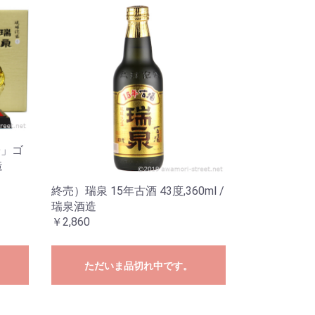
子」ゴ
造
終売）瑞泉 15年古酒 43度,360ml /
瑞泉酒造
￥2,860
ただいま品切れ中です。