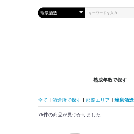
熟成年数で探す
泡盛古酒20年以上
泡盛古酒11〜19年
泡盛古酒10年
泡盛古酒4〜9年
泡盛古酒3年
新酒
全て
|
酒造所で探す
|
那覇エリア
|
瑞泉酒造
75件
の商品が見つかりました