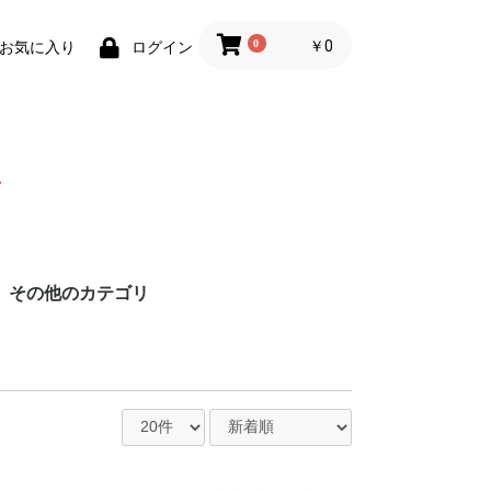
0
￥0
お気に入り
ログイン
その他のカテゴリ
円
円
円
円
造
る酒造
酒造
造
酒造
ス酒造
造
造
造
造
造
老酒造
造
造
造
造
酒造協同組合
造
酒造
酒造
造
造場
造
造
ろ酒造
造
酒造
酒造
酒造
造
酒造
造
造
酒造
酒造
造
造
造
酒造
盛
の久米仙
造
酒造
酒造
蒸留所
社グレイス・ラ
合 琉球泡盛 古
造
造合同会社
イナップルワイ
ンビール
ウ商事
社佐平建設
販
ビール
贈りものにオススメ
泡盛鑑評会受賞酒
壺入り泡盛
琥珀色の泡盛
泡盛以外のお酒
3回蒸留製法「尚」
お買い得セット商品
泡盛名入れ記念ボトル
容量で選ぶ
紙パック泡盛
その他商品
終売・完売商品
琉球木炭焙煎珈琲
イムゲー (スピリッツ)
スピリッツ
リキュール
ウイスキー
ラム酒
ジン
本格焼酎
日本酒
果実酒(ワイン)
ビール・発泡酒
2本セットで 1% OFF
6本セットで 2% OFF
1800ml超
901〜1800ml
721〜900ml
720ml
600〜700ml
300〜599ml
300ml未満
泡盛
泡盛