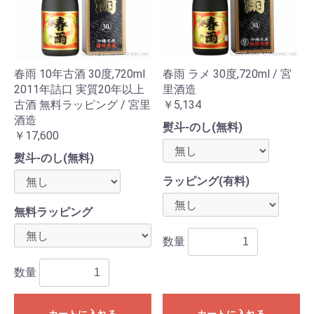
春雨 10年古酒 30度,720ml
春雨 ラメ 30度,720ml / 宮
2011年詰口 実質20年以上
里酒造
古酒 無料ラッピング / 宮里
￥5,134
酒造
熨斗-のし(無料)
￥17,600
熨斗-のし(無料)
ラッピング(有料)
無料ラッピング
数量
数量