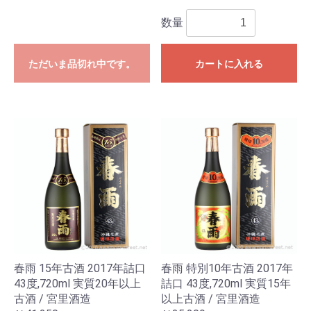
数量
ただいま品切れ中です。
カートに入れる
春雨 15年古酒 2017年詰口
春雨 特別10年古酒 2017年
43度,720ml 実質20年以上
詰口 43度,720ml 実質15年
古酒 / 宮里酒造
以上古酒 / 宮里酒造