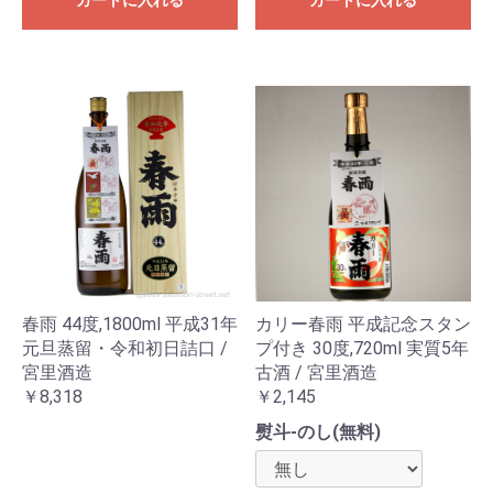
カートに入れる
カートに入れる
春雨 44度,1800ml 平成31年
カリー春雨 平成記念スタン
元旦蒸留・令和初日詰口 /
プ付き 30度,720ml 実質5年
宮里酒造
古酒 / 宮里酒造
￥8,318
￥2,145
熨斗-のし(無料)