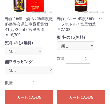
春雨 16年古酒 令和6年度泡
春雨ブルー 43度,360ml ハ
盛鑑評会県知事賞受賞酒
ーフボトル / 宮里酒造
41度,720ml / 宮里酒造
￥2,132
￥18,700
熨斗-のし(無料)
熨斗-のし(無料)
数量
無料ラッピング
数量
カートに入れる
カートに入れる