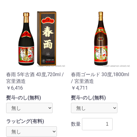
春雨 5年古酒 43度,720ml /
春雨ゴールド 30度,1800ml
宮里酒造
/ 宮里酒造
￥6,416
￥4,711
熨斗-のし(無料)
熨斗-のし(無料)
ラッピング(有料)
数量