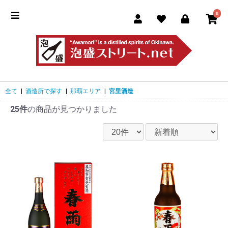
0
全て
|
酒造所で探す
|
那覇エリア
|
宮里酒造
25件
の商品が見つかりました