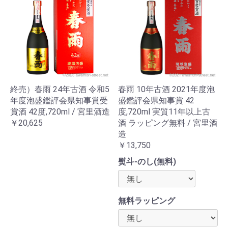
終売）春雨 24年古酒 令和5
春雨 10年古酒 2021年度泡
年度泡盛鑑評会県知事賞受
盛鑑評会県知事賞 42
賞酒 42度,720ml / 宮里酒造
度,720ml 実質11年以上古
￥20,625
酒 ラッピング無料 / 宮里酒
造
￥13,750
熨斗-のし(無料)
無料ラッピング