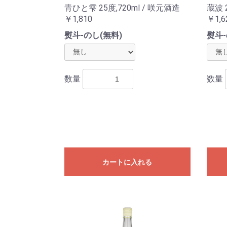
青ひと雫 25度,720ml / 咲元酒造
蔵波 
￥1,810
￥1,6
熨斗-のし(無料)
熨斗-
数量
数量
カートに入れる