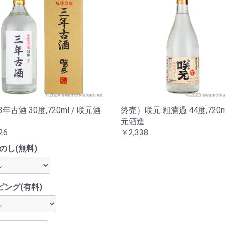
3年古酒 30度,720ml / 咲元酒
終売）咲元 粗濾過 44度,720ml
元酒造
26
￥2,338
のし(無料)
ピング(有料)