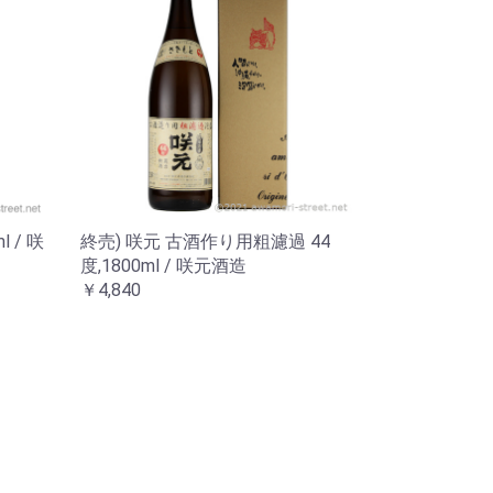
 / 咲
終売) 咲元 古酒作り用粗濾過 44
度,1800ml / 咲元酒造
￥4,840