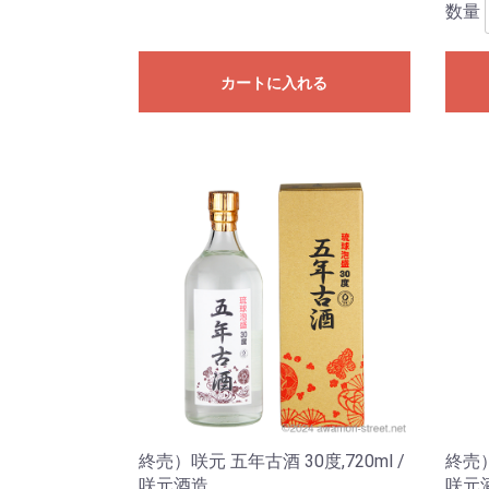
数量
カートに入れる
終売）咲元 五年古酒 30度,720ml /
終売）
咲元酒造
咲元