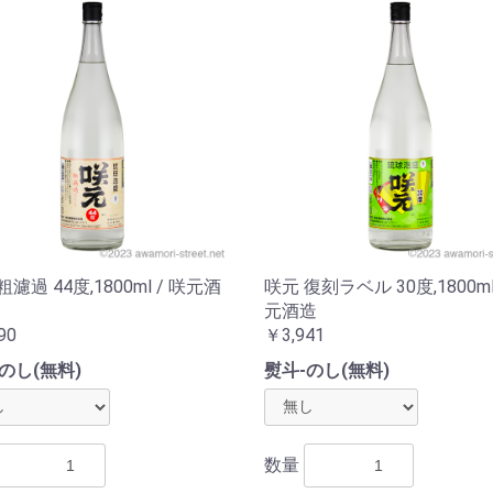
粗濾過 44度,1800ml / 咲元酒
咲元 復刻ラベル 30度,1800ml
元酒造
90
￥3,941
のし(無料)
熨斗-のし(無料)
数量