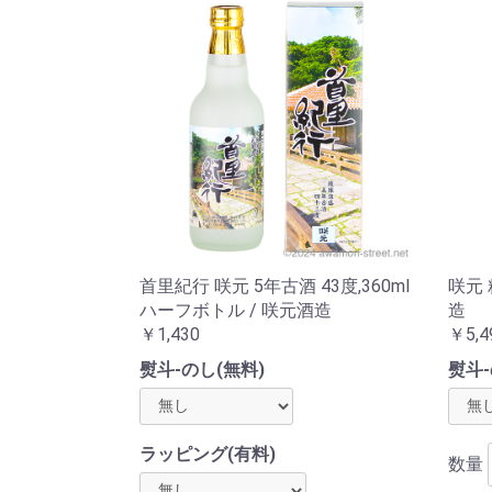
首里紀行 咲元 5年古酒 43度,360ml
咲元 
ハーフボトル / 咲元酒造
造
￥1,430
￥5,4
熨斗-のし(無料)
熨斗-
ラッピング(有料)
数量