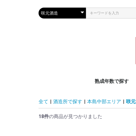
熟成年数で探す
泡盛古酒20年以上
泡盛古酒11〜19年
泡盛古酒10年
泡盛古酒4〜9年
泡盛古酒3年
新酒
全て
|
酒造所で探す
|
本島中部エリア
|
咲元
18件
の商品が見つかりました