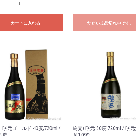
カートに入れる
ただいま品切れ中です。
咲元ゴールド 40度,720ml /
終売) 咲元 30度,720ml / 咲
酒造
￥1,099