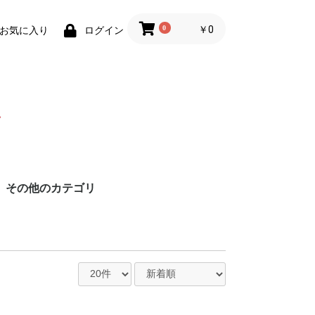
0
￥0
お気に入り
ログイン
その他のカテゴリ
円
円
円
円
造
る酒造
酒造
造
酒造
ス酒造
造
造
造
造
造
老酒造
造
造
造
造
酒造協同組合
造
酒造
酒造
造
造場
造
造
ろ酒造
造
酒造
酒造
酒造
造
酒造
造
造
酒造
酒造
造
造
造
酒造
盛
の久米仙
造
酒造
酒造
蒸留所
社グレイス・ラ
合 琉球泡盛 古
造
造合同会社
イナップルワイ
ンビール
ウ商事
社佐平建設
販
ビール
贈りものにオススメ
泡盛鑑評会受賞酒
壺入り泡盛
琥珀色の泡盛
泡盛以外のお酒
3回蒸留製法「尚」
お買い得セット商品
泡盛名入れ記念ボトル
容量で選ぶ
紙パック泡盛
その他商品
終売・完売商品
琉球木炭焙煎珈琲
イムゲー (スピリッツ)
スピリッツ
リキュール
ウイスキー
ラム酒
ジン
本格焼酎
日本酒
果実酒(ワイン)
ビール・発泡酒
2本セットで 1% OFF
6本セットで 2% OFF
1800ml超
901〜1800ml
721〜900ml
720ml
600〜700ml
300〜599ml
300ml未満
泡盛
泡盛