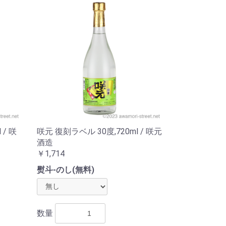
 / 咲
咲元 復刻ラベル 30度,720ml / 咲元
酒造
￥1,714
熨斗-のし(無料)
数量