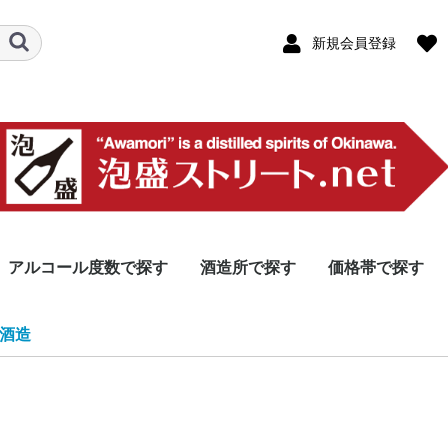
新規会員登録
アルコール度数で探す
酒造所で探す
価格帯で探す
46度以上
40〜45度
31〜39度
30度
26〜29度
25度
25度未満
本島北部エリア
本島中部エリア
那覇エリア
本島南部エリア
宮古島エリア
八重山エリア
その他離島エリア
製造・販売(泡盛以外
10,000円以上
5,000円〜9,999
3,000円〜4,999
2,000円〜2,999
1000円〜1,999
1000円未満
龍泉酒
やんば
今帰仁
山川酒
津嘉山
ヘリオ
恩納酒
松藤
金武酒
神村酒
比嘉酒
新里酒
北谷長
咲元酒
泰石酒
識名酒
瑞穂酒
沖縄県
瑞泉酒
津波古
久米仙
宮里酒
石川酒
忠孝酒
上原酒
まさひ
神谷酒
多良川
菊之露
宮の華
沖之光
千代泉
池間酒
渡久山
高嶺酒
請福酒
玉那覇
八重泉
池原酒
仲間酒
崎元酒
入波平
国泉泡
久米島
米島酒
伊是名
伊平屋
伊江島
株式会
協同組
南都酒
羽地酒
名護パ
オリオ
リウボ
株式会
南島酒
石垣島
-
酒造
含む)
ム
酒の郷
ナリー