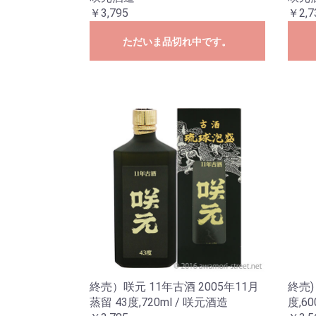
￥3,795
￥2,7
ただいま品切れ中です。
終売）咲元 11年古酒 2005年11月
終売)
蒸留 43度,720ml / 咲元酒造
度,6