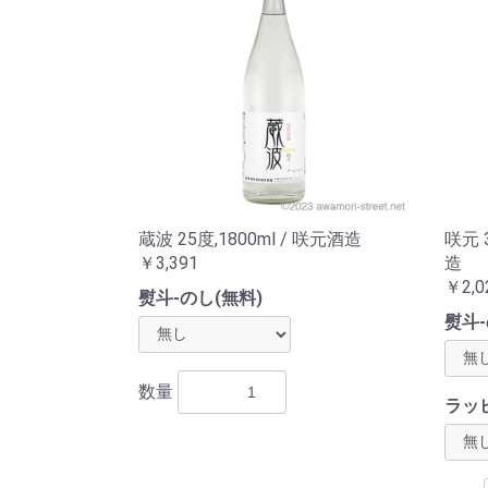
蔵波 25度,1800ml / 咲元酒造
咲元 
￥3,391
造
￥2,0
熨斗-のし(無料)
熨斗-
数量
ラッ