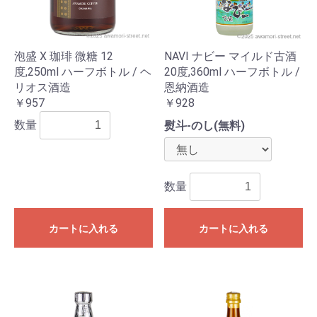
泡盛 X 珈琲 微糖 12
NAVI ナビー マイルド古酒
度,250ml ハーフボトル / ヘ
20度,360ml ハーフボトル /
リオス酒造
恩納酒造
￥957
￥928
数量
熨斗-のし(無料)
数量
カートに入れる
カートに入れる