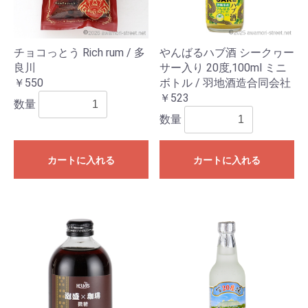
チョコっとう Rich rum / 多
やんばるハブ酒 シークヮー
良川
サー入り 20度,100ml ミニ
￥550
ボトル / 羽地酒造合同会社
￥523
数量
数量
カートに入れる
カートに入れる