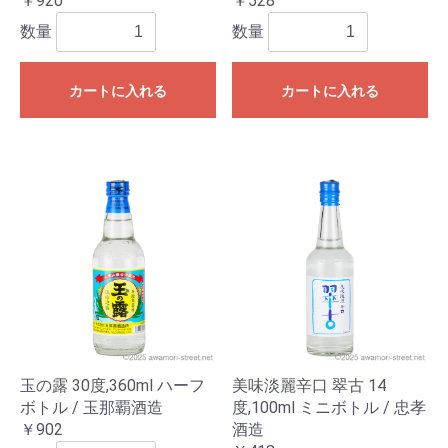
￥920
￥528
数量
数量
カートに入れる
カートに入れる
玉の露 30度,360ml ハーフ
美味淡麗辛口 翠古 14
ボトル / 玉那覇酒造
度,100ml ミニボトル / 忠孝
￥902
酒造