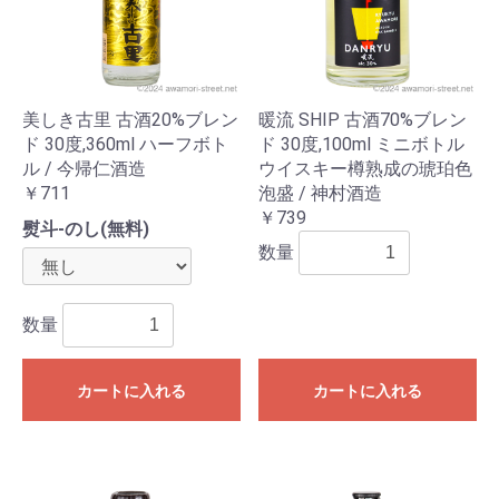
美しき古里 古酒20%ブレン
暖流 SHIP 古酒70%ブレン
ド 30度,360ml ハーフボト
ド 30度,100ml ミニボトル
ル / 今帰仁酒造
ウイスキー樽熟成の琥珀色
￥711
泡盛 / 神村酒造
￥739
熨斗-のし(無料)
数量
数量
カートに入れる
カートに入れる