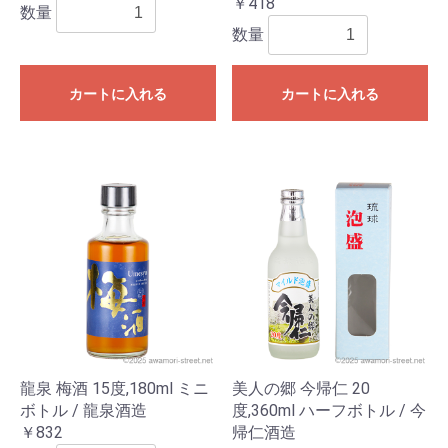
￥418
数量
数量
カートに入れる
カートに入れる
龍泉 梅酒 15度,180ml ミニ
美人の郷 今帰仁 20
ボトル / 龍泉酒造
度,360ml ハーフボトル / 今
￥832
帰仁酒造