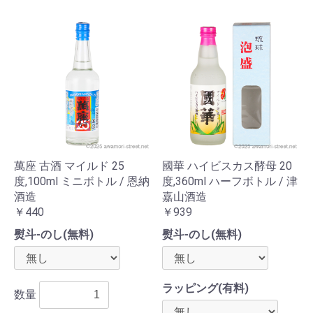
萬座 古酒 マイルド 25
國華 ハイビスカス酵母 20
度,100ml ミニボトル / 恩納
度,360ml ハーフボトル / 津
酒造
嘉山酒造
￥440
￥939
熨斗-のし(無料)
熨斗-のし(無料)
ラッピング(有料)
数量