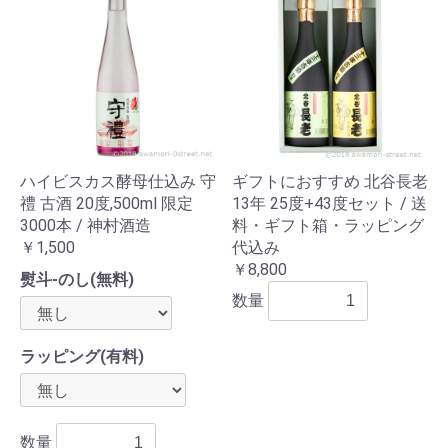
ハイビスカス酵母仕込み 守
ギフトにおすすめ 北谷長老
禮 古酒 20度,500ml 限定
13年 25度+43度セット / 送
3000本 / 神村酒造
料・ギフト箱・ラッピング
￥1,500
代込み
￥8,800
熨斗-のし(無料)
数量
ラッピング(有料)
数量