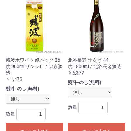
残波ホワイト 紙パック 25
北谷長老 仕次ぎ 44
度,900ml ザンシロ / 比嘉酒
度,1800ml / 北谷長老酒造
造
￥6,377
￥1,475
熨斗-のし(無料)
熨斗-のし(無料)
数量
数量