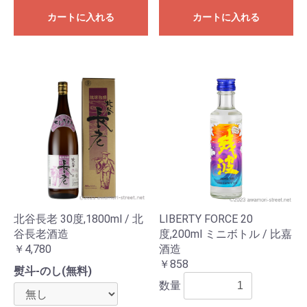
カートに入れる
カートに入れる
北谷長老 30度,1800ml / 北
LIBERTY FORCE 20
谷長老酒造
度,200ml ミニボトル / 比嘉
￥4,780
酒造
￥858
熨斗-のし(無料)
数量