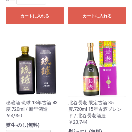
カートに入れる
カートに入れる
秘蔵酒 琉球 13年古酒 43
北谷長老 限定古酒 35
度,720ml / 新里酒造
度,720ml 15年古酒ブレン
￥4,950
ド / 北谷長老酒造
￥23,744
熨斗-のし(無料)
熨斗-のし(無料)