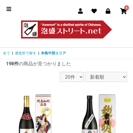
0
全て
|
酒造所で探す
|
本島中部エリア
198件
の商品が見つかりました