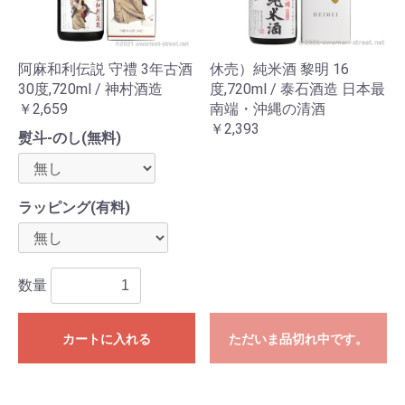
阿麻和利伝説 守禮 3年古酒
休売）純米酒 黎明 16
30度,720ml / 神村酒造
度,720ml / 泰石酒造 日本最
￥2,659
南端・沖縄の清酒
￥2,393
熨斗-のし(無料)
ラッピング(有料)
数量
カートに入れる
ただいま品切れ中です。