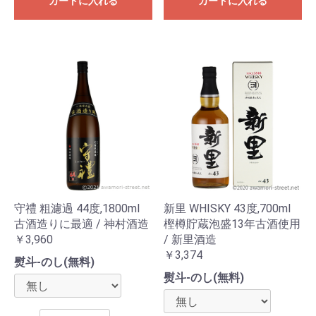
カートに入れる
カートに入れる
守禮 粗濾過 44度,1800ml
新里 WHISKY 43度,700ml
古酒造りに最適 / 神村酒造
樫樽貯蔵泡盛13年古酒使用
￥3,960
/ 新里酒造
￥3,374
熨斗-のし(無料)
熨斗-のし(無料)