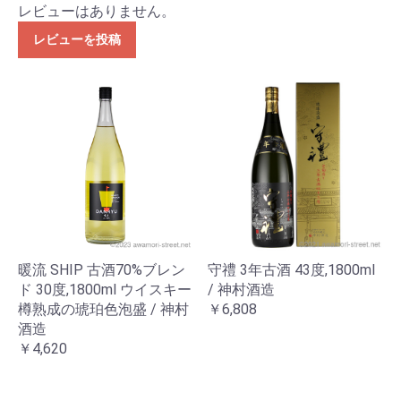
レビューはありません。
レビューを投稿
暖流 SHIP 古酒70%ブレン
守禮 3年古酒 43度,1800ml
ド 30度,1800ml ウイスキー
/ 神村酒造
樽熟成の琥珀色泡盛 / 神村
￥6,808
酒造
￥4,620