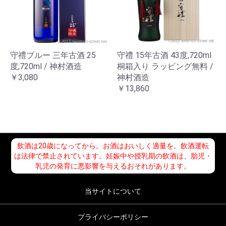
守禮ブルー 三年古酒 25
守禮 15年古酒 43度,720ml
度,720ml / 神村酒造
桐箱入り ラッピング無料 /
￥3,080
神村酒造
￥13,860
飲酒は20歳になってから。お酒はおいしく適量を。飲酒運転
は法律で禁止されています。妊娠中や授乳期の飲酒は、胎児・
乳児の発育に悪影響を与えるおそれがあります。
当サイトについて
プライバシーポリシー