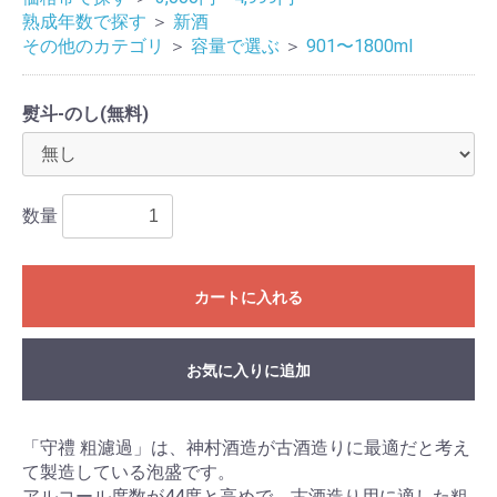
熟成年数で探す
＞
新酒
その他のカテゴリ
＞
容量で選ぶ
＞
901〜1800ml
熨斗-のし(無料)
数量
カートに入れる
お気に入りに追加
「守禮 粗濾過」は、神村酒造が古酒造りに最適だと考え
て製造している泡盛です。
アルコール度数が44度と高めで、古酒造り用に適した粗