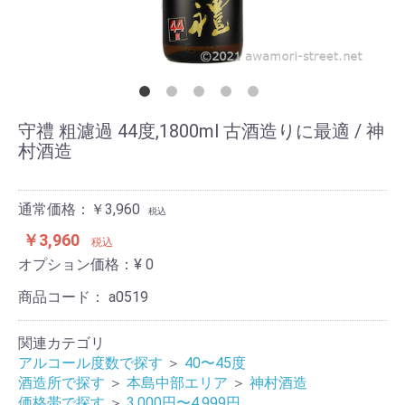
守禮 粗濾過 44度,1800ml 古酒造りに最適 / 神
村酒造
通常価格：￥3,960
税込
￥3,960
税込
オプション価格：¥
0
商品コード：
a0519
関連カテゴリ
アルコール度数で探す
＞
40〜45度
酒造所で探す
＞
本島中部エリア
＞
神村酒造
価格帯で探す
＞
3,000円〜4,999円