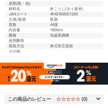
形態(瓶・他)
材料名
米こうじ(タイ産米)
JANコード
4942968001285
古酒/新酒
新酒
度数
44度
内容量
1800ml
菌種
泡盛黒麹菌
使用酵母
蒸留方法
単式常圧蒸留
その他
この商品のレビュー
☆☆☆☆☆
(0)