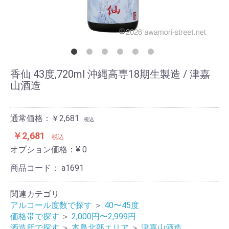
香仙 43度,720ml 沖縄高専18期生製造 / 津嘉
山酒造
通常価格：￥2,681
税込
￥2,681
税込
オプション価格：¥
0
商品コード：
a1691
関連カテゴリ
アルコール度数で探す
＞
40〜45度
価格帯で探す
＞
2,000円〜2,999円
酒造所で探す
＞
本島北部エリア
＞
津嘉山酒造