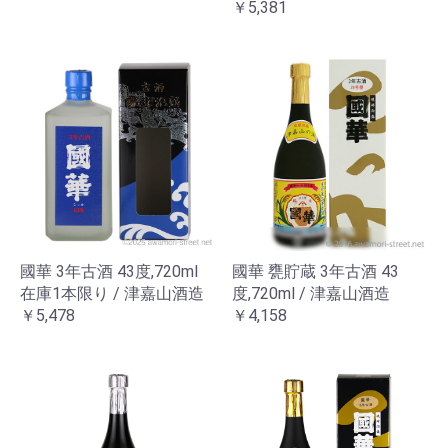
￥5,381
國華 3年古酒 43度,720ml
國華 甕貯蔵 3年古酒 43
在庫1本限り / 津嘉山酒造
度,720ml / 津嘉山酒造
￥5,478
￥4,158