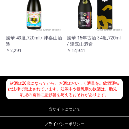
國華 43度,720ml / 津嘉山酒
國華 15年古酒 34度,720ml
造
/ 津嘉山酒造
￥2,291
￥14,941
飲酒は20歳になってから。お酒はおいしく適量を。飲酒運転
は法律で禁止されています。妊娠中や授乳期の飲酒は、胎児・
乳児の発育に悪影響を与えるおそれがあります。
当サイトについて
プライバシーポリシー