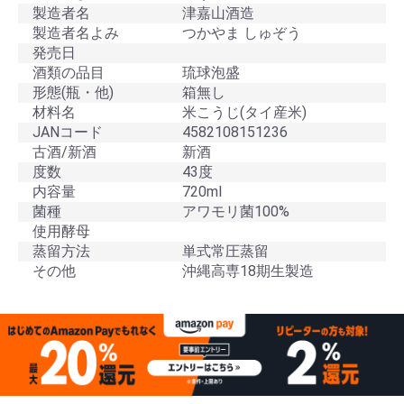
製造者名
津嘉山酒造
製造者名よみ
つかやま しゅぞう
発売日
酒類の品目
琉球泡盛
形態(瓶・他)
箱無し
材料名
米こうじ(タイ産米)
JANコード
4582108151236
古酒/新酒
新酒
度数
43度
内容量
720ml
菌種
アワモリ菌100%
使用酵母
蒸留方法
単式常圧蒸留
その他
沖縄高専18期生製造