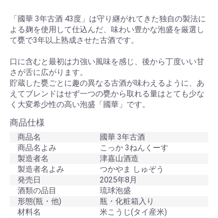
「國華 3年古酒 43度」は守り継がれてきた独自の製法に
よる麹を使用して仕込んだ、味わい豊かな泡盛を厳選し
て甕で3年以上熟成させた古酒です。
口に含むと最初は力強い風味を感じ、後から丁度いい甘
さが舌に広がります。
貯蔵した甕ごとに趣の異なる古酒が味わえるように、あ
えてブレンドはせず一つの甕から取れる量はとても少な
く大変希少性の高い泡盛「國華」です。
商品仕様
商品名
國華 3年古酒
商品名よみ
こっか 3ねんくーす
製造者名
津嘉山酒造
製造者名よみ
つかやま しゅぞう
発売日
2025年8月
酒類の品目
琉球泡盛
形態(瓶・他)
瓶・化粧箱入り
材料名
米こうじ(タイ産米)