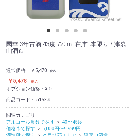
國華 3年古酒 43度,720ml 在庫1本限り / 津嘉
山酒造
通常価格：￥5,478
税込
￥5,478
税込
オプション価格：¥
0
商品コード：
a1634
関連カテゴリ
アルコール度数で探す
＞
40〜45度
価格帯で探す
＞
5,000円〜9,999円
酒造所で探す
＞
本島北部エリア
＞
津嘉山酒造