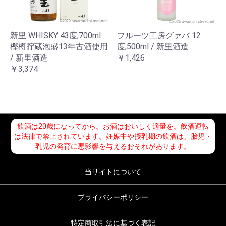
新里 WHISKY 43度,700ml
フルーツ工房グァバ 12
樫樽貯蔵泡盛13年古酒使用
度,500ml / 新里酒造
/ 新里酒造
￥1,426
￥3,374
飲酒は20歳になってから。お酒はおいしく適量を。飲酒運転
は法律で禁止されています。妊娠中や授乳期の飲酒は、胎児・
乳児の発育に悪影響を与えるおそれがあります。
当サイトについて
プライバシーポリシー
特定商取引法に基づく表記