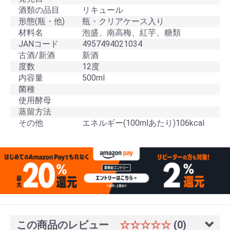
酒類の品目
リキュール
形態(瓶・他)
瓶・クリアケース入り
材料名
泡盛、南高梅、紅芋、糖類
JANコード
4957494021034
古酒/新酒
新酒
度数
12度
内容量
500ml
菌種
使用酵母
蒸留方法
その他
エネルギー(100mlあたり)106kcal
この商品のレビュー
☆☆☆☆☆
(0)