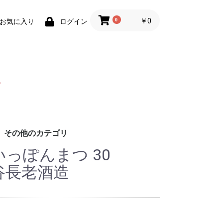
0
￥0
お気に入り
ログイン
その他のカテゴリ
いっぽんまつ 30
円
円
円
円
造
る酒造
酒造
造
酒造
ス酒造
造
造
造
造
造
老酒造
造
造
造
造
酒造協同組合
造
酒造
酒造
造
造場
造
造
ろ酒造
造
酒造
酒造
酒造
造
酒造
造
造
酒造
酒造
造
造
造
酒造
盛
の久米仙
造
酒造
酒造
蒸留所
社グレイス・ラ
合 琉球泡盛 古
造
造合同会社
イナップルワイ
ンビール
ウ商事
社佐平建設
販
ビール
贈りものにオススメ
泡盛鑑評会受賞酒
壺入り泡盛
琥珀色の泡盛
泡盛以外のお酒
3回蒸留製法「尚」
お買い得セット商品
泡盛名入れ記念ボトル
容量で選ぶ
紙パック泡盛
その他商品
終売・完売商品
琉球木炭焙煎珈琲
イムゲー (スピリッツ)
スピリッツ
リキュール
ウイスキー
ラム酒
ジン
本格焼酎
日本酒
果実酒(ワイン)
ビール・発泡酒
2本セットで 1% OFF
6本セットで 2% OFF
1800ml超
901〜1800ml
721〜900ml
720ml
600〜700ml
300〜599ml
300ml未満
泡盛
泡盛
 北谷長老酒造