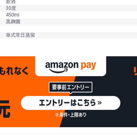
新酒
30度
450ml
黒麹菌
単式常圧蒸留