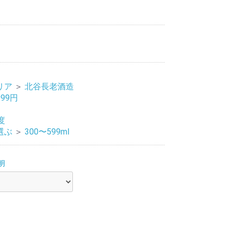
リア
＞
北谷長老酒造
999円
度
選ぶ
＞
300〜599ml
明