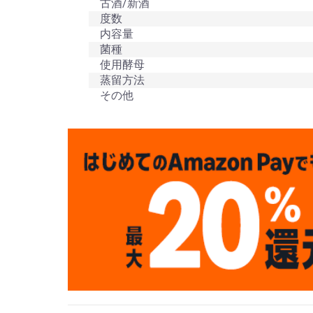
古酒/新酒
度数
内容量
菌種
使用酵母
蒸留方法
その他