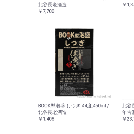
北谷長老酒造
￥1,3
￥7,700
BOOK型泡盛 しつぎ 44度,450ml /
北谷長
北谷長老酒造
年古
￥1,408
￥23,