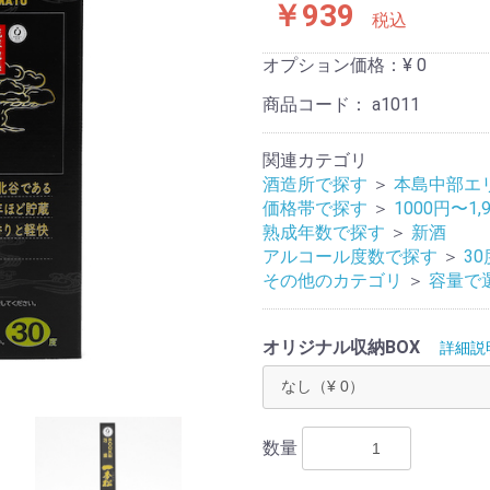
￥939
税込
オプション価格：¥
0
商品コード：
a1011
関連カテゴリ
酒造所で探す
＞
本島中部エ
価格帯で探す
＞
1000円〜1,
熟成年数で探す
＞
新酒
アルコール度数で探す
＞
30
その他のカテゴリ
＞
容量で
オリジナル収納BOX
詳細説
数量