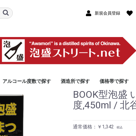
新規会員登録
アルコール度数で探す
酒造所で探す
価格帯で探す
BOOK型泡盛 
46度以上
40〜45度
31〜39度
30度
26〜29度
25度
25度未満
本島北部エリア
本島中部エリア
那覇エリア
本島南部エリア
宮古島エリア
八重山エリア
その他離島エリア
製造・販売(泡盛以外
10,000円以上
5,000円〜9,999
3,000円〜4,999
2,000円〜2,999
1000円〜1,999
1000円未満
龍泉酒
やんば
今帰仁
山川酒
津嘉山
ヘリオ
恩納酒
松藤
金武酒
神村酒
比嘉酒
新里酒
北谷長
咲元酒
泰石酒
識名酒
瑞穂酒
沖縄県
瑞泉酒
津波古
久米仙
宮里酒
石川酒
忠孝酒
上原酒
まさひ
神谷酒
多良川
菊之露
宮の華
沖之光
千代泉
池間酒
渡久山
高嶺酒
請福酒
玉那覇
八重泉
池原酒
仲間酒
崎元酒
入波平
国泉泡
久米島
米島酒
伊是名
伊平屋
伊江島
株式会
協同組
南都酒
羽地酒
名護パ
オリオ
リウボ
株式会
南島酒
石垣島
-
度,450ml /
含む)
ム
酒の郷
ナリー
通常価格：￥1,342
税込