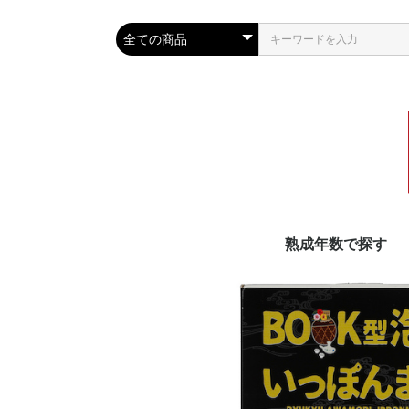
熟成年数で探す
泡盛古酒20年以上
泡盛古酒11〜19年
泡盛古酒10年
泡盛古酒4〜9年
泡盛古酒3年
新酒