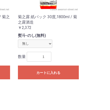
/ 菊之
菊之露 紙パック 30度,1800ml / 菊
之露酒造
￥2,372
熨斗-のし(無料)
数量
カートに入れる