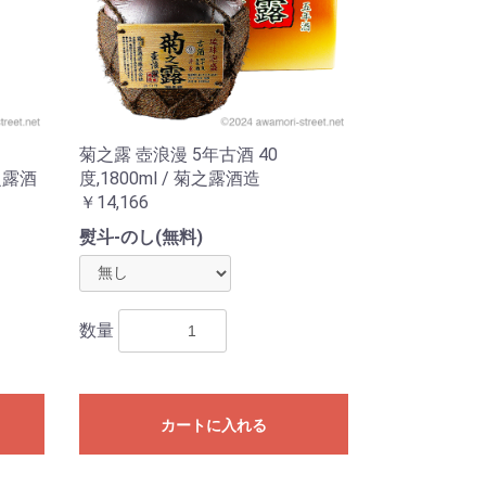
菊之露 壺浪漫 5年古酒 40
之露酒
度,1800ml / 菊之露酒造
￥14,166
熨斗-のし(無料)
数量
カートに入れる