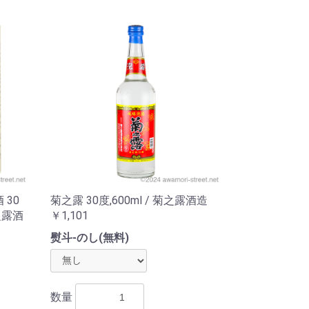
 30
菊之露 30度,600ml / 菊之露酒造
之露酒
￥1,101
熨斗-のし(無料)
数量