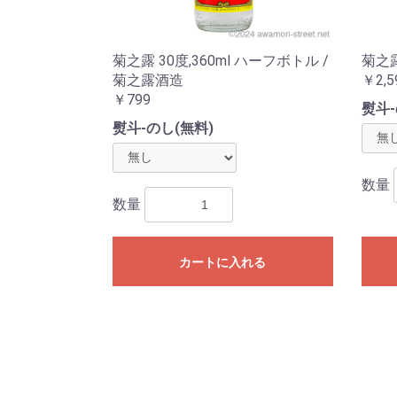
菊之露 30度,360ml ハーフボトル /
菊之露
菊之露酒造
￥2,5
￥799
熨斗-
熨斗-のし(無料)
数量
数量
カートに入れる