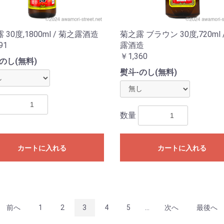
 30度,1800ml / 菊之露酒造
菊之露 ブラウン 30度,720ml 
91
露酒造
￥1,360
のし(無料)
熨斗-のし(無料)
数量
カートに入れる
カートに入れる
前へ
1
2
3
4
5
...
次へ
最後へ