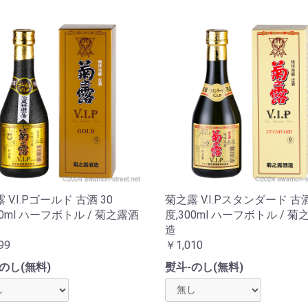
 V.I.Pゴールド 古酒 30
菊之露 V.I.Pスタンダード 古酒
00ml ハーフボトル / 菊之露酒
度,300ml ハーフボトル / 菊
造
99
￥1,010
のし(無料)
熨斗-のし(無料)