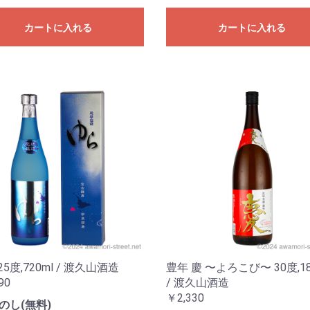
カートに入れる
カートに入れる
25度,720ml / 渡久山酒造
豊年 慶 〜よろこび〜 30度,18
90
/ 渡久山酒造
￥2,330
のし(無料)