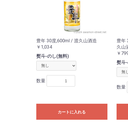
豊年 30度,600ml / 渡久山酒造
豊年 
￥1,034
久山
￥79
熨斗-のし(無料)
熨斗-
数量
数量
カートに入れる