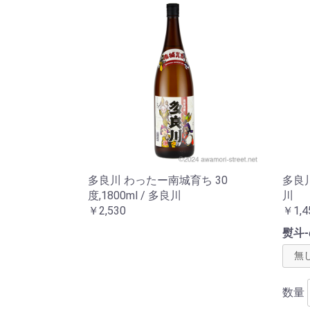
多良川 わったー南城育ち 30
多良川
度,1800ml / 多良川
川
￥2,530
￥1,4
熨斗-
数量