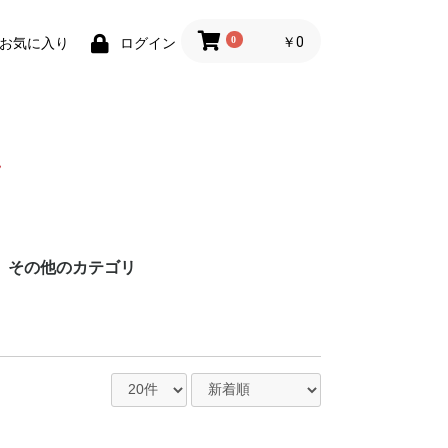
0
￥0
お気に入り
ログイン
その他のカテゴリ
円
円
円
円
造
る酒造
酒造
造
酒造
ス酒造
造
造
造
造
造
老酒造
造
造
造
造
酒造協同組合
造
酒造
酒造
造
造場
造
造
ろ酒造
造
酒造
酒造
酒造
造
酒造
造
造
酒造
酒造
造
造
造
酒造
盛
の久米仙
造
酒造
酒造
蒸留所
社グレイス・ラ
合 琉球泡盛 古
造
造合同会社
イナップルワイ
ンビール
ウ商事
社佐平建設
販
ビール
贈りものにオススメ
泡盛鑑評会受賞酒
壺入り泡盛
琥珀色の泡盛
泡盛以外のお酒
3回蒸留製法「尚」
お買い得セット商品
泡盛名入れ記念ボトル
容量で選ぶ
紙パック泡盛
その他商品
終売・完売商品
琉球木炭焙煎珈琲
イムゲー (スピリッツ)
スピリッツ
リキュール
ウイスキー
ラム酒
ジン
本格焼酎
日本酒
果実酒(ワイン)
ビール・発泡酒
2本セットで 1% OFF
6本セットで 2% OFF
1800ml超
901〜1800ml
721〜900ml
720ml
600〜700ml
300〜599ml
300ml未満
泡盛
泡盛