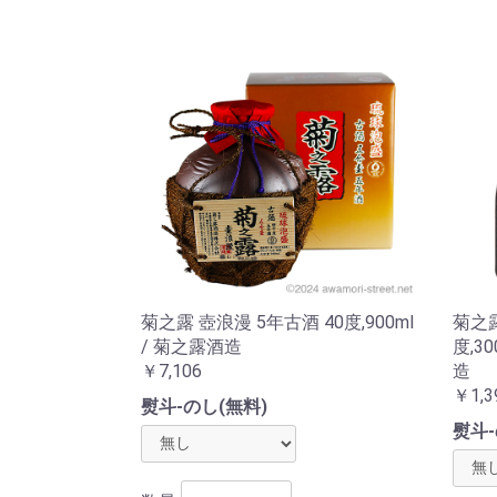
菊之露 壺浪漫 5年古酒 40度,900ml
菊之露
/ 菊之露酒造
度,3
￥7,106
造
￥1,3
熨斗-のし(無料)
熨斗-