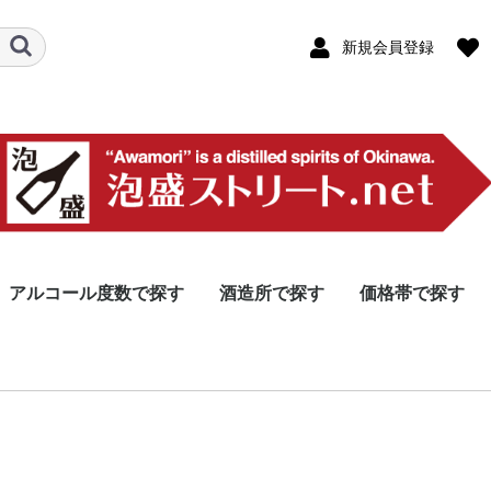
新規会員登録
アルコール度数で探す
酒造所で探す
価格帯で探す
46度以上
40〜45度
31〜39度
30度
26〜29度
25度
25度未満
本島北部エリア
本島中部エリア
那覇エリア
本島南部エリア
宮古島エリア
八重山エリア
その他離島エリア
製造・販売(泡盛以外
10,000円以上
5,000円〜9,999
3,000円〜4,999
2,000円〜2,999
1000円〜1,999
1000円未満
龍泉酒
やんば
今帰仁
山川酒
津嘉山
ヘリオ
恩納酒
松藤
金武酒
神村酒
比嘉酒
新里酒
北谷長
咲元酒
泰石酒
識名酒
瑞穂酒
沖縄県
瑞泉酒
津波古
久米仙
宮里酒
石川酒
忠孝酒
上原酒
まさひ
神谷酒
多良川
菊之露
宮の華
沖之光
千代泉
池間酒
渡久山
高嶺酒
請福酒
玉那覇
八重泉
池原酒
仲間酒
崎元酒
入波平
国泉泡
久米島
米島酒
伊是名
伊平屋
伊江島
株式会
協同組
南都酒
羽地酒
名護パ
オリオ
リウボ
株式会
南島酒
石垣島
-
含む)
ム
酒の郷
ナリー