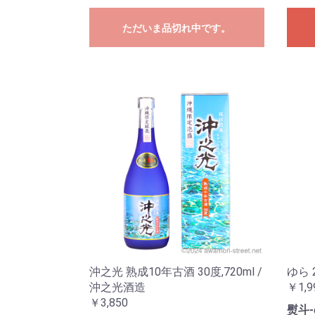
ただいま品切れ中です。
沖之光 熟成10年古酒 30度,720ml /
ゆら 
沖之光酒造
￥1,9
￥3,850
熨斗-