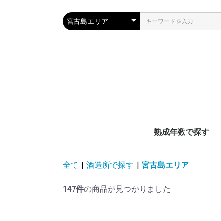
熟成年数で探す
泡盛古酒20年以上
泡盛古酒11〜19年
泡盛古酒10年
泡盛古酒4〜9年
泡盛古酒3年
新酒
全て
|
酒造所で探す
|
宮古島エリア
147件
の商品が見つかりました