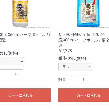
30度,360ml ハーフボトル / 渡
菊之露 沖縄の宝物 古酒 40
酒造
度,300ml ハーフボトル / 菊
9
造
￥2,278
のし(無料)
熨斗-のし(無料)
数量
カートに入れる
カートに入れる