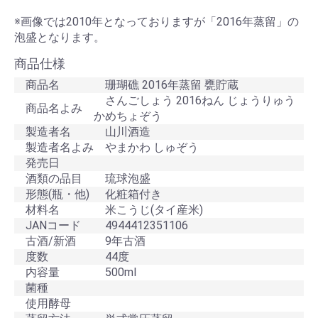
※画像では2010年となっておりますが「2016年蒸留」の
泡盛となります。
商品仕様
商品名
珊瑚礁 2016年蒸留 甕貯蔵
さんごしょう 2016ねん じょうりゅう
商品名よみ
かめちょぞう
製造者名
山川酒造
製造者名よみ
やまかわ しゅぞう
発売日
酒類の品目
琉球泡盛
形態(瓶・他)
化粧箱付き
材料名
米こうじ(タイ産米)
JANコード
4944412351106
古酒/新酒
9年古酒
度数
44度
内容量
500ml
菌種
使用酵母