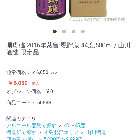
珊瑚礁 2016年蒸留 甕貯蔵 44度,500ml / 山川
酒造 限定品
通常価格：￥6,050
税込
￥6,050
税込
オプション価格：¥
0
商品コード：
a0588
関連カテゴリ
アルコール度数で探す
＞
40〜45度
酒造所で探す
＞
本島北部エリア
＞
山川酒造
価格帯で探す
＞
5,000円〜9,999円