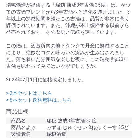
瑞穂酒造が提供する「瑞穂 熟成3年古酒 35度」は、かつ
ての古酒ブレンドから3年古酒へと進化を遂げました。3
年以上の熟成期間を経たこの古酒は、品質が非常に高く
評価されています。また、沖縄が本土復帰する以前から
発売されており、その歴史と伝統を誇っています。
この酒は、酒造所内の地下タンクで丹念に熟成すること
により、絶妙なコクと味わいの深みが生み出されまし
た。落ち着いた雰囲気を楽しむ夜に、この瑞穂 熟成3年
古酒を味わってみてはいかがでしょうか。
2024年7月1日に価格改定しました。
> 2本セットはこちら
> 6本セット送料無料はこちら
商品仕様
商品名
瑞穂 熟成3年古酒 35度
商品名よみ
みずほ じゅくせい 3ねん くーす 35ど
製造者名
瑞穂酒造