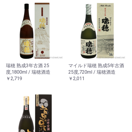
瑞穂 熟成3年古酒 25
マイルド瑞穂 熟成5年古酒
度,1800ml / 瑞穂酒造
25度,720ml / 瑞穂酒造
￥2,719
￥2,011