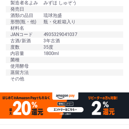
製造者名よみ
みずほ しゅぞう
発売日
酒類の品目
琉球泡盛
形態(瓶・他)
瓶・化粧箱入り
材料名
JANコード
4935329041037
古酒/新酒
3年古酒
度数
35度
内容量
1800ml
菌種
使用酵母
蒸留方法
その他