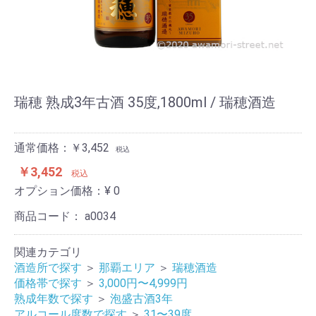
瑞穂 熟成3年古酒 35度,1800ml / 瑞穂酒造
通常価格：￥3,452
税込
￥3,452
税込
オプション価格：¥
0
商品コード：
a0034
関連カテゴリ
酒造所で探す
＞
那覇エリア
＞
瑞穂酒造
価格帯で探す
＞
3,000円〜4,999円
熟成年数で探す
＞
泡盛古酒3年
アルコール度数で探す
＞
31〜39度