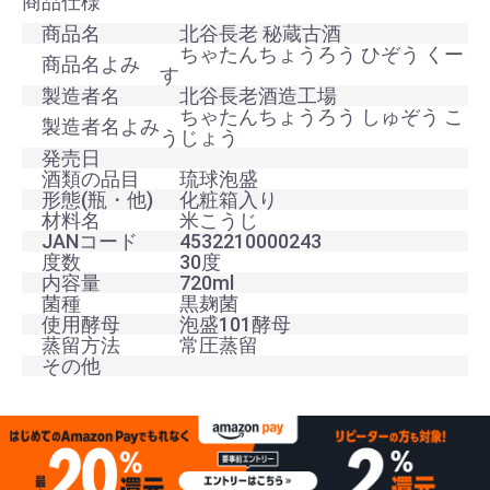
商品仕様
商品名
北谷長老 秘蔵古酒
ちゃたんちょうろう ひぞう くー
商品名よみ
す
製造者名
北谷長老酒造工場
ちゃたんちょうろう しゅぞう こ
製造者名よみ
うじょう
発売日
酒類の品目
琉球泡盛
形態(瓶・他)
化粧箱入り
材料名
米こうじ
JANコード
4532210000243
度数
30度
内容量
720ml
菌種
黒麹菌
使用酵母
泡盛101酵母
蒸留方法
常圧蒸留
その他