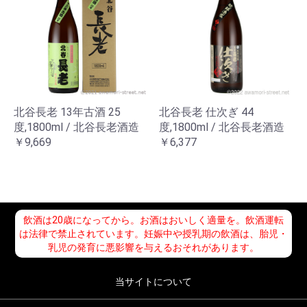
北谷長老 13年古酒 25
北谷長老 仕次ぎ 44
度,1800ml / 北谷長老酒造
度,1800ml / 北谷長老酒造
￥9,669
￥6,377
飲酒は20歳になってから。お酒はおいしく適量を。飲酒運転
は法律で禁止されています。妊娠中や授乳期の飲酒は、胎児・
乳児の発育に悪影響を与えるおそれがあります。
当サイトについて