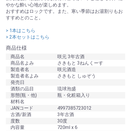
やかな酔い心地が楽しめます。
おすすめはロックです。また、寒い季節はお湯割りもお
すすめとのこと。
> 1本はこちら
> 2本セットはこちら
商品仕様
商品名
咲元 3年古酒
商品名よみ
さきもと 3ねんくーす
製造者名
咲元酒造
製造者名よみ
さきもと しゅぞう
発売日
酒類の品目
琉球泡盛
形態(瓶・他)
瓶・化粧箱入り
材料名
JANコード
4997385723012
古酒/新酒
3年古酒
度数
30度
内容量
720ml x 6