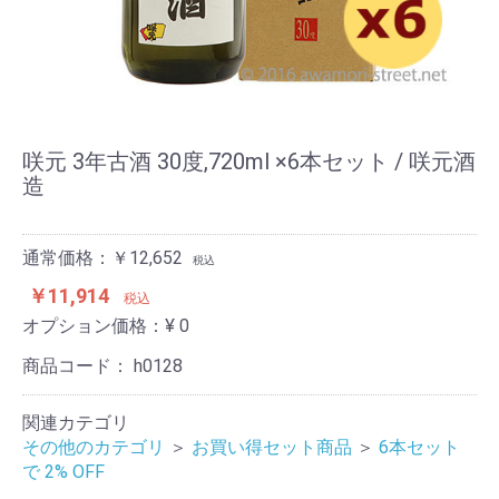
咲元 3年古酒 30度,720ml ×6本セット / 咲元酒
造
通常価格：￥12,652
税込
￥11,914
税込
オプション価格：¥
0
商品コード：
h0128
関連カテゴリ
その他のカテゴリ
＞
お買い得セット商品
＞
6本セット
で 2% OFF