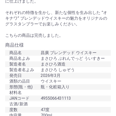
に仕上げました。
それぞれの特徴を生かし、新たな個性を生み出した ”オ
キナワ” ブレンデッドウイスキーの魅力をオリジナルの
グラスタンブラーでお楽しみください。
こちらの商品は完売しました。
商品仕様
商品名
昌廣 ブレンデッド ウイスキー
商品名よみ
まさひろ ぶれんでっど ういすきー
製造者名
まさひろ酒造
製造者名よみ
まさひろ しゅぞう
発売日
2026年3月
酒類の品目
ウイスキー
形態(瓶・他)
瓶・化粧箱入り
材料名
JANコード
4955066431113
古酒/新酒
度数
47度
内容量
700ml