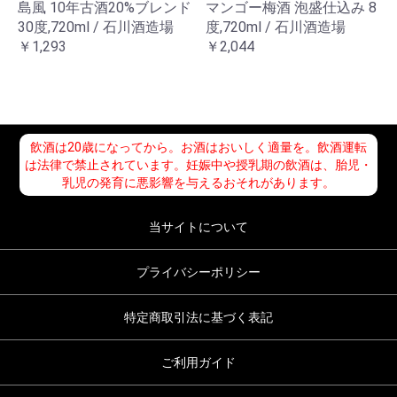
島風 10年古酒20%ブレンド
マンゴー梅酒 泡盛仕込み 8
30度,720ml / 石川酒造場
度,720ml / 石川酒造場
￥1,293
￥2,044
飲酒は20歳になってから。お酒はおいしく適量を。飲酒運転
は法律で禁止されています。妊娠中や授乳期の飲酒は、胎児・
乳児の発育に悪影響を与えるおそれがあります。
当サイトについて
プライバシーポリシー
特定商取引法に基づく表記
ご利用ガイド