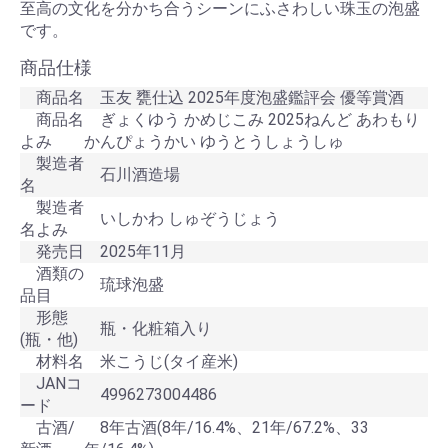
至高の文化を分かち合うシーンにふさわしい珠玉の泡盛
です。
商品仕様
商品名
玉友 甕仕込 2025年度泡盛鑑評会 優等賞酒
商品名
ぎょくゆう かめじこみ 2025ねんど あわもり
よみ
かんぴょうかい ゆうとうしょうしゅ
製造者
石川酒造場
名
製造者
いしかわ しゅぞうじょう
名よみ
発売日
2025年11月
酒類の
琉球泡盛
品目
形態
瓶・化粧箱入り
(瓶・他)
材料名
米こうじ(タイ産米)
JANコ
4996273004486
ード
古酒/
8年古酒(8年/16.4%、21年/67.2%、33