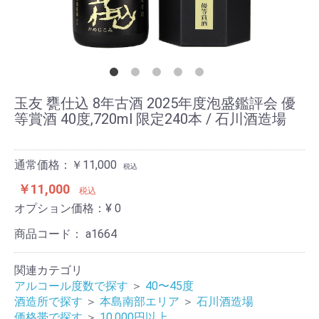
玉友 甕仕込 8年古酒 2025年度泡盛鑑評会 優
等賞酒 40度,720ml 限定240本 / 石川酒造場
通常価格：￥11,000
税込
￥11,000
税込
オプション価格：¥
0
商品コード：
a1664
関連カテゴリ
アルコール度数で探す
＞
40〜45度
酒造所で探す
＞
本島南部エリア
＞
石川酒造場
価格帯で探す
＞
10,000円以上