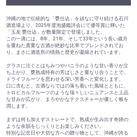
沖縄の地で伝統的な「甕仕込」を頑なに守り続ける石川
酒造場より、2025年度泡盛鑑評会にて優等賞に輝いた
「玉友 甕仕込」が数量限定で登場しました。
この一滴には、8年、21年、そして33年という長い歳月
を重ねた貴重な古酒が絶妙な比率でブレンドされてお
り、まさに酒造所の情熱と歴史が凝縮されています。
グラスに注ぐとはちみつやバニラのような甘い香りが立
ち上がり、甕熟成特有の芳ばしさと重なり合うことで、
ドライフルーツを思わせる深い芳香へと変化します。
口に含むと、古酒ならではの落ち着いた風味とともに、
トロピカルフルーツのような瑞々しいニュアンスと上品
な甘みが広がり、まろやかなテクスチャーが優しく喉を
潤します。
まずは何も加えずストレートで、熟成が生み出す奇跡の
ような余韻をじっくりとお楽しみください。
特別な記念日や大切な方への贈り物として、沖縄が誇る