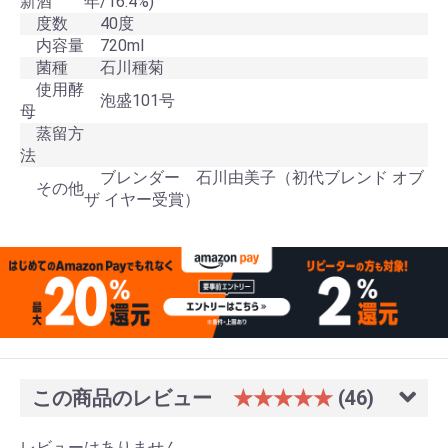
新酒
年/16.4%)
度数
40度
内容量
720ml
菌種
石川種菊
使用酵
泡盛101号
母
蒸留方
法
ブレンダー 石川由美子（初代ブレンド オブ
その他
ザ イヤー受賞）
この商品のレビュー
★★★★★
(46)
レビューはありません。