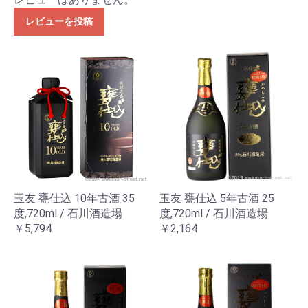
レビューを投稿
玉友 甕仕込 10年古酒 35
玉友 甕仕込 5年古酒 25
度,720ml / 石川酒造場
度,720ml / 石川酒造場
￥5,794
￥2,164