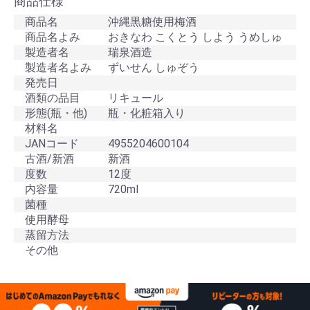
商品仕様
商品名
沖縄黒糖使用梅酒
商品名よみ
おきなわ こくとう しよう うめしゅ
製造者名
瑞泉酒造
製造者名よみ
ずいせん しゅぞう
発売日
酒類の品目
リキュール
形態(瓶・他)
瓶・化粧箱入り
材料名
JANコード
4955204600104
古酒/新酒
新酒
度数
12度
内容量
720ml
菌種
使用酵母
蒸留方法
その他