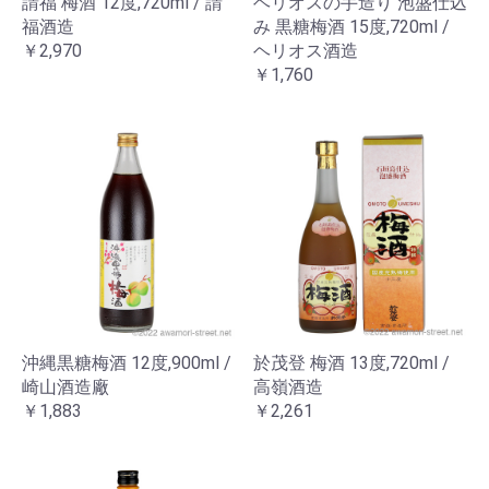
請福 梅酒 12度,720ml / 請
ヘリオスの手造り 泡盛仕込
福酒造
み 黒糖梅酒 15度,720ml /
￥2,970
ヘリオス酒造
￥1,760
沖縄黒糖梅酒 12度,900ml /
於茂登 梅酒 13度,720ml /
崎山酒造廠
高嶺酒造
￥1,883
￥2,261