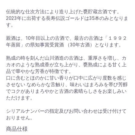
伝統的な仕次方法により造り上げた甕貯蔵古酒です。
2023年に出荷する長寿伝説ゴールドは35本のみとなりま
す。
親酒は、10年目以上の古酒で、最古の古酒は「１９９２
年蒸留」の県知事賞受賞酒 （30年古酒）となります。
熟成の時を刻んだ山川酒造の古酒は、重厚さを増し、カ
カオのような熟成香が立ち上がり、甕熟成による甘く上
品で華やかな芳香が特徴です。
口に含むとほのかに甘い香りが口中に広がり度数を感じ
させない なめらかな舌触り、味わいはまろみを帯び芳醇
でコクがありまろやかと古酒の素晴らしさをお楽しみい
ただけます。
シリアルナンバーの指定及びお問い合わせは受け付けて
おりません。
商品仕様