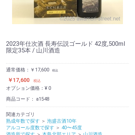
2023年仕次酒 長寿伝説ゴールド 42度,500ml
限定35本 / 山川酒造
通常価格：￥17,600
税込
￥17,600
税込
オプション価格：¥
0
商品コード：
a1548
関連カテゴリ
熟成年数で探す
＞
泡盛古酒10年
アルコール度数で探す
＞
40〜45度
酒造所で探す
＞
本島北部エリア
＞
山川酒造