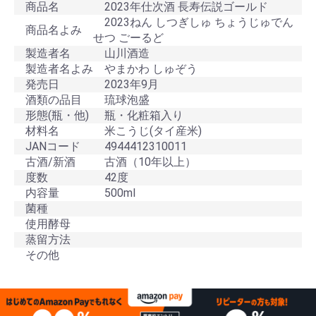
商品名
2023年仕次酒 長寿伝説ゴールド
2023ねん しつぎしゅ ちょうじゅでん
商品名よみ
せつ ごーるど
製造者名
山川酒造
製造者名よみ
やまかわ しゅぞう
発売日
2023年9月
酒類の品目
琉球泡盛
形態(瓶・他)
瓶・化粧箱入り
材料名
米こうじ(タイ産米)
JANコード
4944412310011
古酒/新酒
古酒（10年以上）
度数
42度
内容量
500ml
菌種
使用酵母
蒸留方法
その他