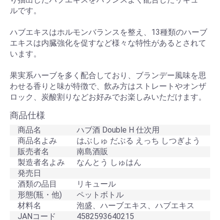
ルです。
ハブエキスはホルモンバランスを整え、13種類のハーブ
エキスは内臓強化を促すなど様々な特性があるとされて
います。
果実系ハーブを多く配合しており、ブランデー風味を思
わせる香りと味が特徴で、飲み方はストレートやオンザ
ロック、炭酸割りなどお好みでお楽しみいただけます。
商品仕様
商品名
ハブ酒 Double H 仕次用
商品名よみ
はぶしゅ だぶる えっち しつぎよう
販売者名
南島酒販
製造者名よみ
なんとう しゅはん
発売日
酒類の品目
リキュール
形態(瓶・他)
ペットボトル
材料名
泡盛、ハーブエキス、ハブエキス
JANコード
4582593640215