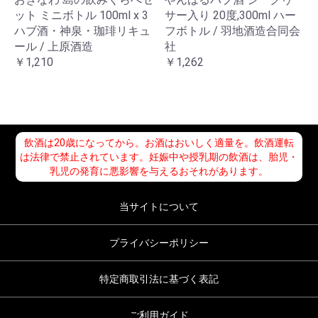
ット ミニボトル 100ml x 3
サー入り 20度,300ml ハー
ハブ酒・神泉・珈琲リキュ
フボトル / 羽地酒造合同会
ール / 上原酒造
社
￥1,210
￥1,262
飲酒は20歳になってから。お酒はおいしく適量を。飲酒運転
は法律で禁止されています。妊娠中や授乳期の飲酒は、胎児・
乳児の発育に悪影響を与えるおそれがあります。
当サイトについて
プライバシーポリシー
特定商取引法に基づく表記
ご利用ガイド