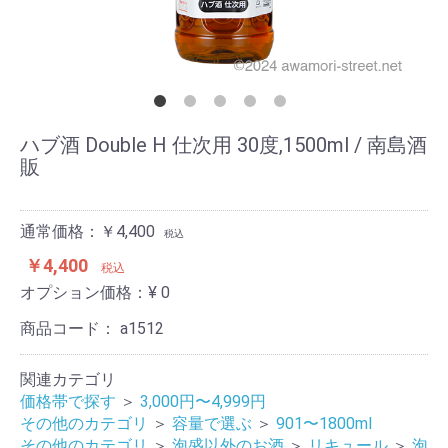
ハブ酒 Double H 仕次用 30度,1500ml / 南島酒
販
通常価格：￥4,400
税込
￥4,400
税込
オプション価格：¥
0
商品コード：
a1512
関連カテゴリ
価格帯で探す
＞
3,000円〜4,999円
その他のカテゴリ
＞
容量で選ぶ
＞
901〜1800ml
その他のカテゴリ
＞
泡盛以外のお酒
＞
リキュール
＞
泡