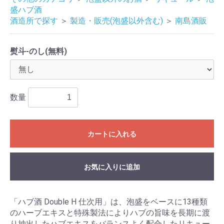
盛ハブ酒
酒造所で探す
＞
製造・販売(泡盛以外含む)
＞
南島酒販
熨斗-のし(無料)
数量
カートに入れる
お気に入りに追加
「ハブ酒 Double H 仕次用」は、泡盛をベースに13種類
のハーブエキスと特殊製法によりハブの旨味を長期に渡
り抽出したハブエキスをバランスよく配合したリキュー