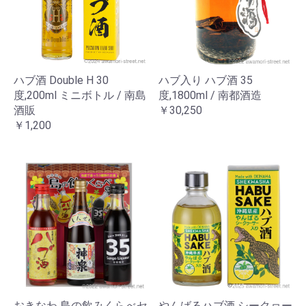
ハブ酒 Double H 30
ハブ入り ハブ酒 35
度,200ml ミニボトル / 南島
度,1800ml / 南都酒造
酒販
￥30,250
￥1,200
おきなわ 島の飲みくらべセ
やんばるハブ酒 シークヮー