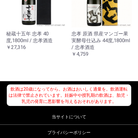
秘蔵十五年 忠孝 40
忠孝 原酒 県産マンゴー果
度,1800ml / 忠孝酒造
実酵母仕込み 44度,1800ml
￥27,316
/ 忠孝酒造
￥4,759
飲酒は20歳になってから。お酒はおいしく適量を。飲酒運転
は法律で禁止されています。妊娠中や授乳期の飲酒は、胎児・
乳児の発育に悪影響を与えるおそれがあります。
当サイトについて
プライバシーポリシー