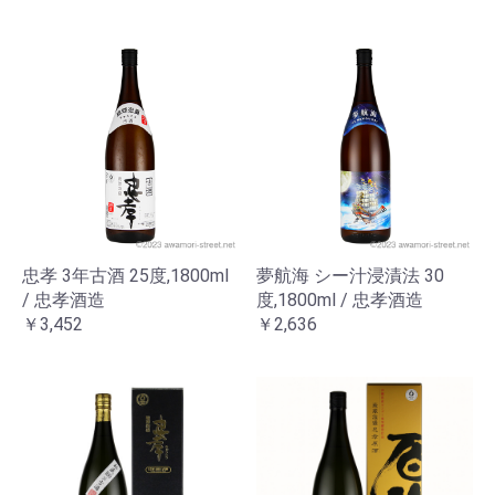
忠孝 3年古酒 25度,1800ml
夢航海 シー汁浸漬法 30
/ 忠孝酒造
度,1800ml / 忠孝酒造
￥3,452
￥2,636