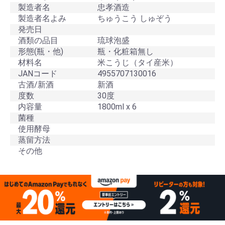
製造者名
忠孝酒造
製造者名よみ
ちゅうこう しゅぞう
発売日
酒類の品目
琉球泡盛
形態(瓶・他)
瓶・化粧箱無し
材料名
米こうじ（タイ産米）
JANコード
4955707130016
古酒/新酒
新酒
度数
30度
内容量
1800ml x 6
菌種
使用酵母
蒸留方法
その他