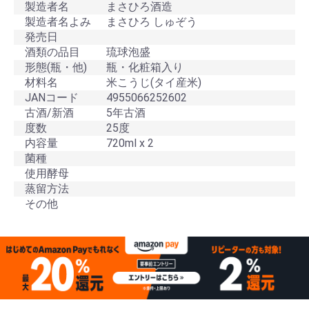
製造者名
まさひろ酒造
製造者名よみ
まさひろ しゅぞう
発売日
酒類の品目
琉球泡盛
形態(瓶・他)
瓶・化粧箱入り
材料名
米こうじ(タイ産米)
JANコード
4955066252602
古酒/新酒
5年古酒
度数
25度
内容量
720ml x 2
菌種
使用酵母
蒸留方法
その他