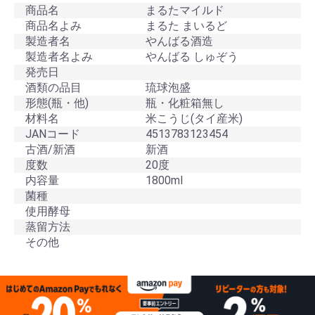
商品名
まるたマイルド
商品名よみ
まるた まいるど
製造者名
やんばる酒造
製造者名よみ
やんばる しゅぞう
発売日
酒類の品目
琉球泡盛
形態(瓶・他)
瓶・化粧箱無し
材料名
米こうじ(タイ産米)
JANコード
4513783123454
古酒/新酒
新酒
度数
20度
内容量
1800ml
菌種
使用酵母
蒸留方法
その他