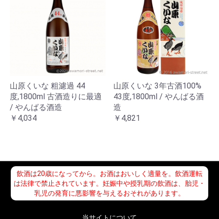
山原くいな 粗濾過 44
山原くいな 3年古酒100%
度,1800ml 古酒造りに最適
43度,1800ml / やんばる酒
/ やんばる酒造
造
￥4,034
￥4,821
飲酒は20歳になってから。お酒はおいしく適量を。飲酒運転
は法律で禁止されています。妊娠中や授乳期の飲酒は、胎児・
乳児の発育に悪影響を与えるおそれがあります。
当サイトについて