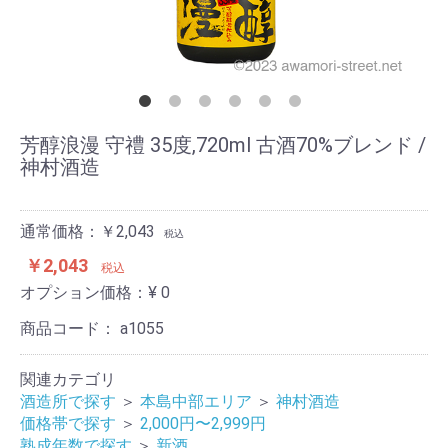
芳醇浪漫 守禮 35度,720ml 古酒70%ブレンド /
神村酒造
通常価格：￥2,043
税込
￥2,043
税込
オプション価格：¥
0
商品コード：
a1055
関連カテゴリ
酒造所で探す
＞
本島中部エリア
＞
神村酒造
価格帯で探す
＞
2,000円〜2,999円
熟成年数で探す
＞
新酒