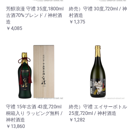
芳醇浪漫 守禮 35度,1800ml
終売）守禮 30度,720ml / 神
古酒70%ブレンド / 神村酒
村酒造
造
￥1,375
￥4,085
守禮 15年古酒 43度,720ml
終売）守禮 エイサーボトル
桐箱入り ラッピング無料 /
25度,720ml / 神村酒造
神村酒造
￥1,282
￥13,860