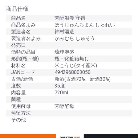
商品仕様
商品名
芳醇浪漫 守禮
商品名よみ
ほうじゅんろまん しゅれい
製造者名
神村酒造
製造者名よみ
かみむら しゅぞう
発売日
酒類の品目
琉球泡盛
形態(瓶・他)
瓶・化粧箱無し
材料名
米こうじ(タイ産米)
JANコード
4942968003050
古酒/新酒
新酒(古酒70%、新酒30%)
度数
35度
内容量
720ml
菌種
使用酵母
芳醇酵母
蒸留方法
その他