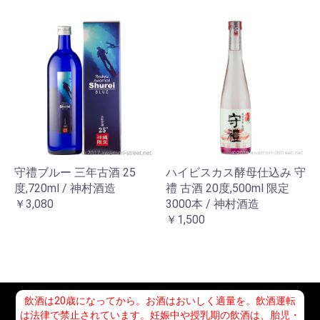
守禮ブルー 三年古酒 25
ハイビスカス酵母仕込み 守
度,720ml / 神村酒造
禮 古酒 20度,500ml 限定
￥3,080
3000本 / 神村酒造
￥1,500
飲酒は20歳になってから。お酒はおいしく適量を。飲酒運転
は法律で禁止されています。妊娠中や授乳期の飲酒は、胎児・