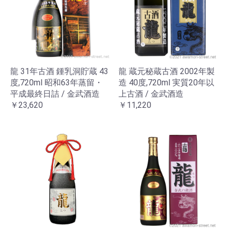
龍 31年古酒 鍾乳洞貯蔵 43
龍 蔵元秘蔵古酒 2002年製
度,720ml 昭和63年蒸留・
造 40度,720ml 実質20年以
平成最終日詰 / 金武酒造
上古酒 / 金武酒造
￥23,620
￥11,220