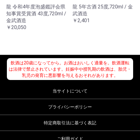
龍 令和4年度泡盛鑑評会県
龍 5年古酒 25度,720ml / 金
知事賞受賞酒 43度,720ml /
武酒造
金武酒造
￥2,401
￥20,050
飲酒は20歳になってから。お酒はおいしく適量を。飲酒運転
は法律で禁止されています。妊娠中や授乳期の飲酒は、胎児・
乳児の発育に悪影響を与えるおそれがあります。
当サイトについて
プライバシーポリシー
特定商取引法に基づく表記
ご利用ガイド