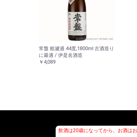
常盤 粗濾過 44度,1800ml 古酒造り
に最適 / 伊是名酒造
￥4,089
飲酒は20歳になってから。お酒は