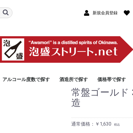
新規会員登録
アルコール度数で探す
酒造所で探す
価格帯で探す
常盤ゴールド 30
46度以上
40〜45度
31〜39度
30度
26〜29度
25度
25度未満
本島北部エリア
本島中部エリア
那覇エリア
本島南部エリア
宮古島エリア
八重山エリア
その他離島エリア
製造・販売(泡盛以外
10,000円以上
5,000円〜9,999
3,000円〜4,999
2,000円〜2,999
1000円〜1,999
1000円未満
龍泉酒
やんば
今帰仁
山川酒
津嘉山
ヘリオ
恩納酒
松藤
金武酒
神村酒
比嘉酒
新里酒
北谷長
咲元酒
泰石酒
識名酒
瑞穂酒
沖縄県
瑞泉酒
津波古
久米仙
宮里酒
石川酒
忠孝酒
上原酒
まさひ
神谷酒
多良川
菊之露
宮の華
沖之光
千代泉
池間酒
渡久山
高嶺酒
請福酒
玉那覇
八重泉
池原酒
仲間酒
崎元酒
入波平
国泉泡
久米島
米島酒
伊是名
伊平屋
伊江島
株式会
協同組
南都酒
羽地酒
名護パ
オリオ
リウボ
株式会
南島酒
石垣島
-
造
含む)
ム
酒の郷
ナリー
通常価格：￥1,630
税込