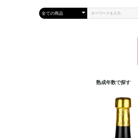
熟成年数で探す
泡盛古酒20年以上
泡盛古酒11〜19年
泡盛古酒10年
泡盛古酒4〜9年
泡盛古酒3年
新酒