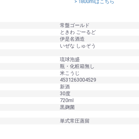
> 1800mlはこちら
常盤ゴールド
ときわ ごーるど
伊是名酒造
いぜな しゅぞう
琉球泡盛
瓶・化粧箱無し
米こうじ
4531263004529
新酒
30度
720ml
黒麹菌
単式常圧蒸留