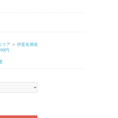
エリア
＞
伊是名酒造
999円
度