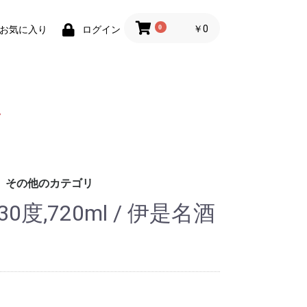
0
￥0
お気に入り
ログイン
その他のカテゴリ
度,720ml / 伊是名酒
円
円
円
円
造
る酒造
酒造
造
酒造
ス酒造
造
造
造
造
造
老酒造
造
造
造
造
酒造協同組合
造
酒造
酒造
造
造場
造
造
ろ酒造
造
酒造
酒造
酒造
造
酒造
造
造
酒造
酒造
造
造
造
酒造
盛
の久米仙
造
酒造
酒造
蒸留所
社グレイス・ラ
合 琉球泡盛 古
造
造合同会社
イナップルワイ
ンビール
ウ商事
社佐平建設
販
ビール
贈りものにオススメ
泡盛鑑評会受賞酒
壺入り泡盛
琥珀色の泡盛
泡盛以外のお酒
3回蒸留製法「尚」
お買い得セット商品
泡盛名入れ記念ボトル
容量で選ぶ
紙パック泡盛
その他商品
終売・完売商品
琉球木炭焙煎珈琲
イムゲー (スピリッツ)
スピリッツ
リキュール
ウイスキー
ラム酒
ジン
本格焼酎
日本酒
果実酒(ワイン)
ビール・発泡酒
2本セットで 1% OFF
6本セットで 2% OFF
1800ml超
901〜1800ml
721〜900ml
720ml
600〜700ml
300〜599ml
300ml未満
泡盛
泡盛