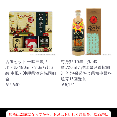
古酒セット 一唱三歎 ミニ
海乃邦 10年古酒 43
ボトル 180ml x 3 海乃邦 紺
度,720ml / 沖縄県酒造協同
碧 南風 / 沖縄県酒造協同組
組合 泡盛鑑評会県知事賞を
合
通算15回受賞
￥2,640
￥5,151
飲酒は20歳になってから。お酒はおいしく適量を。飲酒運転