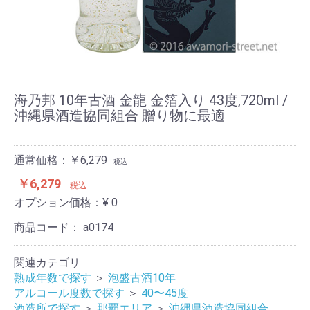
海乃邦 10年古酒 金龍 金箔入り 43度,720ml /
沖縄県酒造協同組合 贈り物に最適
通常価格：￥6,279
税込
￥6,279
税込
オプション価格：¥
0
商品コード：
a0174
関連カテゴリ
熟成年数で探す
＞
泡盛古酒10年
アルコール度数で探す
＞
40〜45度
酒造所で探す
＞
那覇エリア
＞
沖縄県酒造協同組合