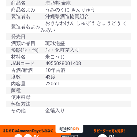
商品名
海乃邦 金龍
商品名よみ
うみのくに きんりゅう
製造者名
沖縄県酒造協同組合
おきなわけん しゅぞう きょうどう く
製造者名よみ
みあい
発売日
酒類の品目
琉球泡盛
形態(瓶・他)
瓶・化粧箱入り
材料名
米こうじ
JANコード
4955028001408
古酒/新酒
10年古酒
度数
43度
内容量
720ml
菌種
使用酵母
蒸留方法
その他
金箔入り