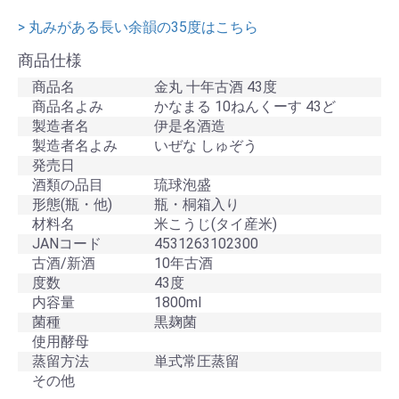
> 丸みがある長い余韻の35度はこちら
商品仕様
商品名
金丸 十年古酒 43度
商品名よみ
かなまる 10ねんくーす 43ど
製造者名
伊是名酒造
製造者名よみ
いぜな しゅぞう
発売日
酒類の品目
琉球泡盛
形態(瓶・他)
瓶・桐箱入り
材料名
米こうじ(タイ産米)
JANコード
4531263102300
古酒/新酒
10年古酒
度数
43度
内容量
1800ml
菌種
黒麹菌
使用酵母
蒸留方法
単式常圧蒸留
その他