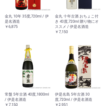
金丸 10年 35度,720ml / 伊
金丸 十年古酒 おちょこ付
是名酒造
き 43度,720ml 贈り物にオ
￥6,875
ススメ / 伊是名酒造
￥7,150
常盤 5年古酒 40度,1800ml
伊是名島 5年古酒 30
/ 伊是名酒造
度,720ml / 伊是名酒造
￥7,150
￥2,951