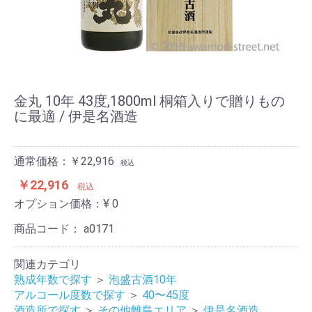
金丸 10年 43度,1800ml 桐箱入りで贈りもの
に最適 / 伊是名酒造
通常価格：￥22,916
税込
￥22,916
税込
オプション価格：¥
0
商品コード：
a0171
関連カテゴリ
熟成年数で探す
＞
泡盛古酒10年
アルコール度数で探す
＞
40〜45度
酒造所で探す
＞
その他離島エリア
＞
伊是名酒造