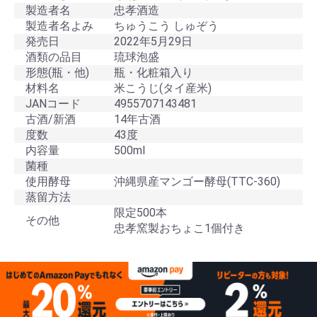
製造者名
忠孝酒造
製造者名よみ
ちゅうこう しゅぞう
発売日
2022年5月29日
酒類の品目
琉球泡盛
形態(瓶・他)
瓶・化粧箱入り
材料名
米こうじ(タイ産米)
JANコード
4955707143481
古酒/新酒
14年古酒
度数
43度
内容量
500ml
菌種
使用酵母
沖縄県産マンゴー酵母(TTC-360)
蒸留方法
限定500本
その他
忠孝窯製おちょこ1個付き