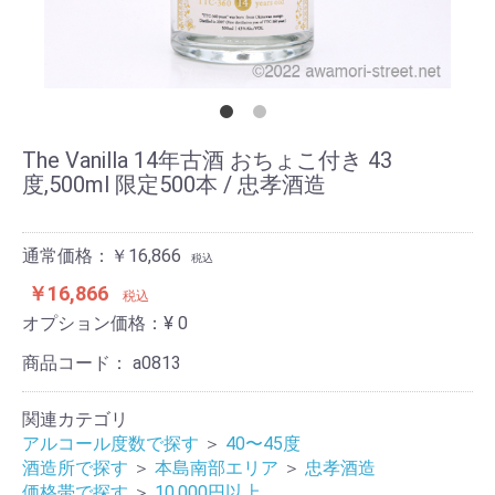
The Vanilla 14年古酒 おちょこ付き 43
度,500ml 限定500本 / 忠孝酒造
通常価格：￥16,866
税込
￥16,866
税込
オプション価格：¥
0
商品コード：
a0813
関連カテゴリ
アルコール度数で探す
＞
40〜45度
酒造所で探す
＞
本島南部エリア
＞
忠孝酒造
価格帯で探す
＞
10,000円以上