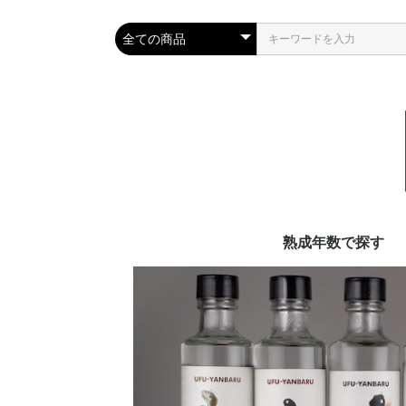
熟成年数で探す
泡盛古酒20年以上
泡盛古酒11〜19年
泡盛古酒10年
泡盛古酒4〜9年
泡盛古酒3年
新酒