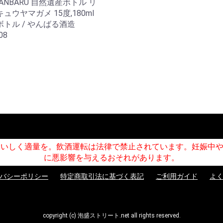
YANBARU 自然遺産ボトル リ
ュウヤマガメ 15度,180ml
ボトル / やんばる酒造
08
おいしく適量を。飲酒運転は法律で禁止されています。妊娠中
に悪影響を与えるおそれがあります。
バシーポリシー
特定商取引法に基づく表記
ご利用ガイド
よ
copyright (c) 泡盛ストリート.net all rights reserved.