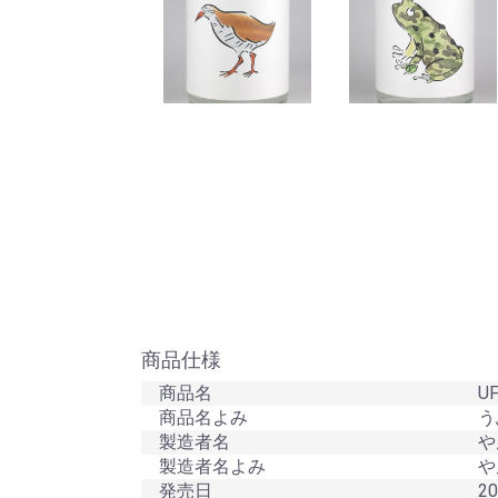
商品仕様
商品名
UF
商品名よみ
うふ
製造者名
や
製造者名よみ
やん
発売日
20