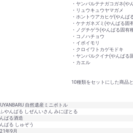
・ヤンバルテナガコガネ(や
・リュウキュウヤマガメ
・ホントウアカヒゲ(やんばる
・ケナガネズミ(やんばる固有
・ノグチゲラ(やんばる固有種
・コノハチョウ
・イボイモリ
・クロイワトカゲモドキ
・ヤンバルクイナ(やんばる固
・カエル
10種類をセットにした商品
UYANBARU 自然遺産ミニボトル
やんばる しぜんいさん みにぼとる
んばる酒造
ばる しゅぞう
21年9月