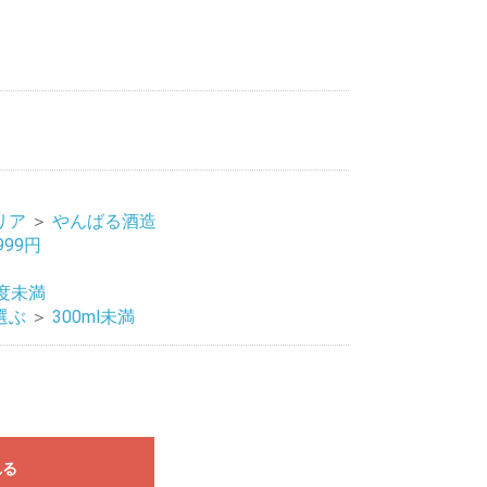
リア
＞
やんばる酒造
999円
5度未満
選ぶ
＞
300ml未満
れる