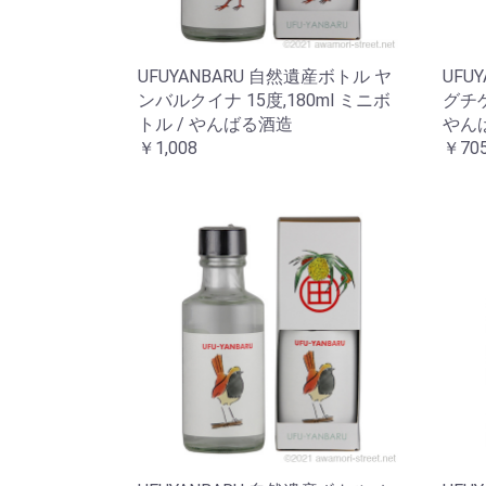
UFUYANBARU 自然遺産ボトル ヤ
UFU
ンバルクイナ 15度,180ml ミニボ
グチゲ
トル / やんばる酒造
やん
￥1,008
￥70