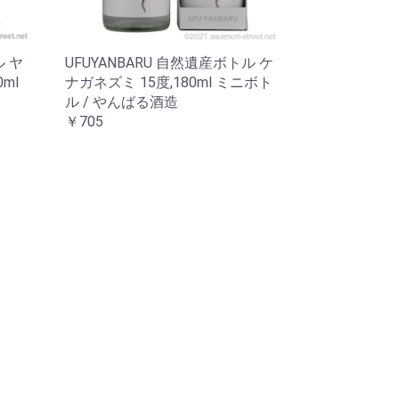
ル ヤ
UFUYANBARU 自然遺産ボトル ケ
ml
ナガネズミ 15度,180ml ミニボト
ル / やんばる酒造
￥705