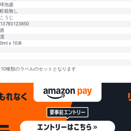
球泡盛
粧箱無し
こうじ
3783123850
酒
度
ml x 10本
0種類のラベルのセットとなります