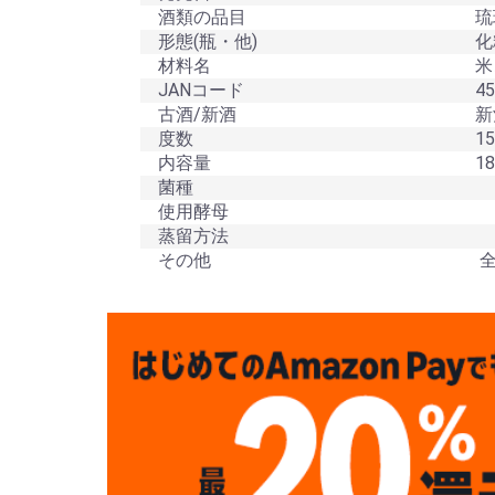
酒類の品目
琉
形態(瓶・他)
化
材料名
米
JANコード
451
古酒/新酒
新
度数
15
内容量
180
菌種
使用酵母
蒸留方法
その他
全1