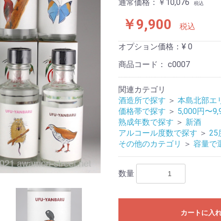
通常価格：￥10,076
税込
￥9,900
税込
オプション価格：¥
0
商品コード：
c0007
関連カテゴリ
酒造所で探す
＞
本島北部エ
価格帯で探す
＞
5,000円〜9,
熟成年数で探す
＞
新酒
アルコール度数で探す
＞
2
その他のカテゴリ
＞
容量で
数量
カートに入