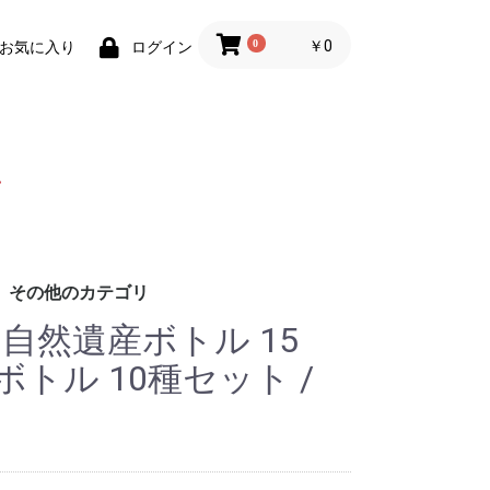
0
￥0
お気に入り
ログイン
その他のカテゴリ
U 自然遺産ボトル 15
円
円
円
円
造
る酒造
酒造
造
酒造
ス酒造
造
造
造
造
造
老酒造
造
造
造
造
酒造協同組合
造
酒造
酒造
造
造場
造
造
ろ酒造
造
酒造
酒造
酒造
造
酒造
造
造
酒造
酒造
造
造
造
酒造
盛
の久米仙
造
酒造
酒造
蒸留所
社グレイス・ラ
合 琉球泡盛 古
造
造合同会社
イナップルワイ
ンビール
ウ商事
社佐平建設
販
ビール
贈りものにオススメ
泡盛鑑評会受賞酒
壺入り泡盛
琥珀色の泡盛
泡盛以外のお酒
3回蒸留製法「尚」
お買い得セット商品
泡盛名入れ記念ボトル
容量で選ぶ
紙パック泡盛
その他商品
終売・完売商品
琉球木炭焙煎珈琲
イムゲー (スピリッツ)
スピリッツ
リキュール
ウイスキー
ラム酒
ジン
本格焼酎
日本酒
果実酒(ワイン)
ビール・発泡酒
2本セットで 1% OFF
6本セットで 2% OFF
1800ml超
901〜1800ml
721〜900ml
720ml
600〜700ml
300〜599ml
300ml未満
泡盛
泡盛
ニボトル 10種セット /