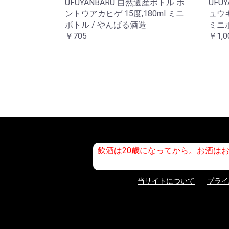
UFUYANBARU 自然遺産ボトル ホ
UFU
ントウアカヒゲ 15度,180ml ミニ
ュウキ
ボトル / やんばる酒造
ミニ
￥705
￥1,0
飲酒は20歳になってから。お酒は
当サイトについて
プライ