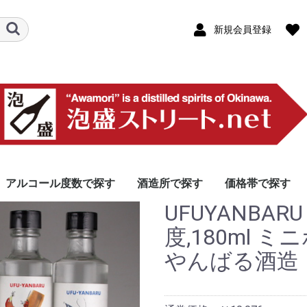
新規会員登録
アルコール度数で探す
酒造所で探す
価格帯で探す
UFUYANBAR
46度以上
40〜45度
31〜39度
30度
26〜29度
25度
25度未満
本島北部エリア
本島中部エリア
那覇エリア
本島南部エリア
宮古島エリア
八重山エリア
その他離島エリア
製造・販売(泡盛以外
10,000円以上
5,000円〜9,999
3,000円〜4,999
2,000円〜2,999
1000円〜1,999
1000円未満
龍泉酒
やんば
今帰仁
山川酒
津嘉山
ヘリオ
恩納酒
松藤
金武酒
神村酒
比嘉酒
新里酒
北谷長
咲元酒
泰石酒
識名酒
瑞穂酒
沖縄県
瑞泉酒
津波古
久米仙
宮里酒
石川酒
忠孝酒
上原酒
まさひ
神谷酒
多良川
菊之露
宮の華
沖之光
千代泉
池間酒
渡久山
高嶺酒
請福酒
玉那覇
八重泉
池原酒
仲間酒
崎元酒
入波平
国泉泡
久米島
米島酒
伊是名
伊平屋
伊江島
株式会
協同組
南都酒
羽地酒
名護パ
オリオ
リウボ
株式会
南島酒
石垣島
-
度,180ml ミ
含む)
ム
酒の郷
ナリー
やんばる酒造