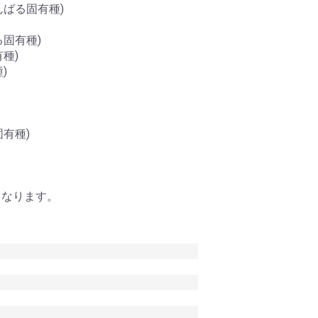
んばる固有種)
固有種)
種)
)
有種)
となります。